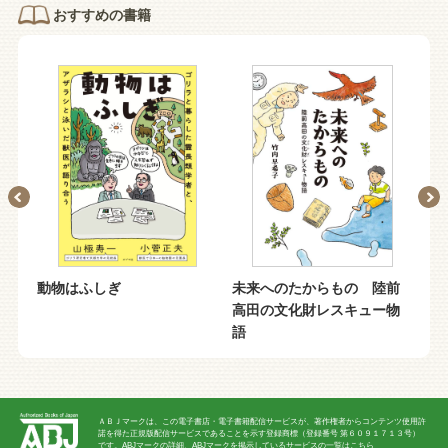
おすすめの書籍
動物はふしぎ
未来へのたからもの 陸前
う
高田の文化財レスキュー物
コ
語
ＡＢＪマークは、この電子書店・電子書籍配信サービスが、著作権者からコンテンツ使用許
諾を得た正規版配信サービスであることを示す登録商標（登録番号 第６０９１７１３号）
です。ABJマークの詳細、ABJマークを掲示しているサービスの一覧はこちら