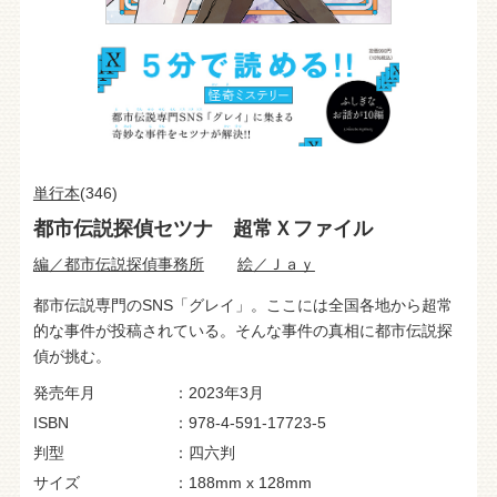
単行本
(346)
都市伝説探偵セツナ 超常Ｘファイル
編／都市伝説探偵事務所
絵／Ｊａｙ
都市伝説専門のSNS「グレイ」。ここには全国各地から超常
的な事件が投稿されている。そんな事件の真相に都市伝説探
偵が挑む。
発売年月
2023年3月
ISBN
978-4-591-17723-5
判型
四六判
サイズ
188mm x 128mm