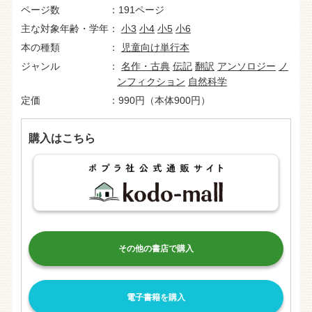
ページ数
191ページ
主な対象年齢・学年
小3
小4
小5
小6
本の種類
児童向け単行本
ジャンル
名作・古典
伝記
翻訳
アンソロジー
ノ
ンフィクション
自然科学
定価
990円（本体900円）
購入はこちら
その他の書店で購入
電子書籍を購入