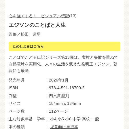
心を強くする！ ビジュアル伝記
(13)
エジソンのことばと人生
監修／松田 道男
ためしよみはこちら
ことばでたどる伝記シリーズ第13弾は、実験と失敗を重ねて
白熱電球を実用化、人々の生活を変えた発明王エジソン。朝
読にも最適
発売年月
2026年1月
ISBN
978-4-591-18700-5
判型
四六変型判
サイズ
184mm x 134mm
ページ数
112ページ
主な対象年齢・学年
小4
小5
小6
中学
高校
一般
本の種類
児童向け単行本