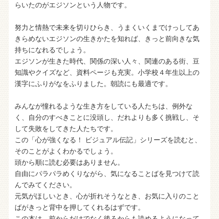
らいたのがエジソンという人物です。
努力と情熱で未来を切りひらき、うまくいくまでけっしてあ
きらめないエジソンの生きかたを知れば、きっと前向きな気
持ちになれるでしょう。
エジソンが生きた時代、関係の深い人々、関連のある街、豆
知識やクイズなど、資料ページも充実。小学校４年生以上の
漢字にふりがなをふりました。朝読にも最適です。
みんなが憧れるような生き方をしている人たちは、例外な
く、自分のすべきことに没頭し、だれよりも多く挑戦し、そ
して失敗をしてきた人たちです。
この「心が強くなる！ ビジュアル伝記」シリーズを読むと、
そのことがよくわかるでしょう。
頭から順に読む必要はありません。
自由にパラパラめくりながら、気になることばを見つけて読
んでみてください。
元気がほしいとき、心が折れそうなとき、お気に入りのこと
ばがきっと背中を押してくれるはずです。
この本は、前からだけでなく後ろからも読めるようになって