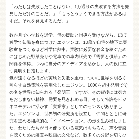
「わたしは失敗したことはない、1万通りの失敗する方法を発
見しただけのことだ。」「もっとうまくできる方法があるは
ずだ。それを発見するんだ。」
数か月で小学校を退学。母の援助と指導を受けながら、ほぼ
独学で知識を身につけたエジソンは、10歳で自宅の地下に実
験室をつくるほど科学に熱中。実験に必要なお金を稼ぐため
にはじめた野菜売りや電車での車内販売で「需要と供給」の
関係を体得。つねに自分のアイディアを活かし、人の役に立
つ発明を目指します。
気が遠くなるほどの実験と失敗を重ね、ついに世界を明るく
照らす白熱電球を実用化したエジソン。1000を超す発明でそ
の名を世界に知られる「発明王」ですが、その背後には努力
をおしまない精神、需要を見きわめる目、そして特許をビジ
ネスモデルに活かす「実業家」としてのセンスがありまし
た。エジソンは、世界初の研究所を設立し、仲間とともに研
究を進める組織的な「イノベーション」の形を生み出しまし
た。わたしたちが日々使っている電気はもちろん、声や音楽
を聴くための装置や映画の文化など、数多くの分野を切りひ