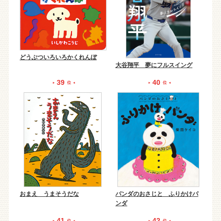
どうぶついろいろかくれんぼ
大谷翔平 夢にフルスイング
39
40
位
位
おまえ うまそうだな
パンダのおさじと ふりかけパ
ンダ
41
42
位
位