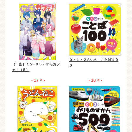
０・１・２さいの ことば１０
（［あ］１２−０５）ケモカフ
０
ェ！（５）
17
18
位
位