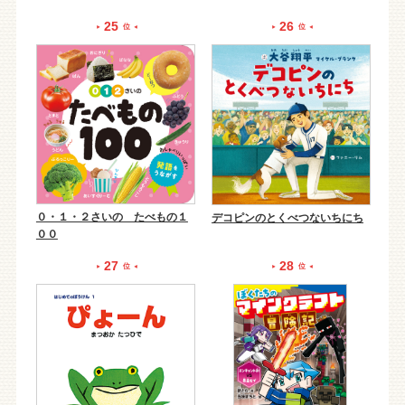
25
26
位
位
０・１・２さいの たべもの１
デコピンのとくべつないちにち
００
27
28
位
位