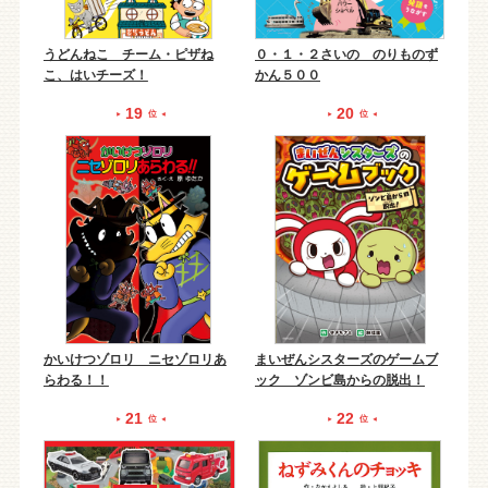
うどんねこ チーム・ピザね
０・１・２さいの のりものず
こ、はいチーズ！
かん５００
19
20
位
位
かいけつゾロリ ニセゾロリあ
まいぜんシスターズのゲームブ
らわる！！
ック ゾンビ島からの脱出！
21
22
位
位