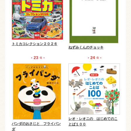
トミカコレクション２０２６
ねずみくんのチョッキ
23
24
位
位
レオ・レオニの はじめてのこ
パンダのおさじと フライパン
とば１００
ダ