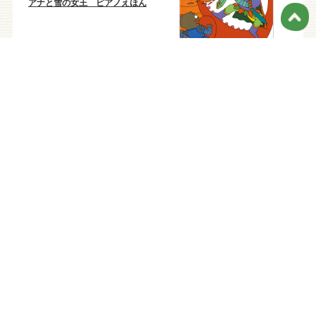
アナと雪の女王 ピアノえほん
かいけつゾロリのドラゴンたい
じ
45
46
位
位
おしりたんてい たいけつ！
真昼にも星が光ると知ったのは
かいとうアカデミー ムーンサ
イド
47
48
位
位