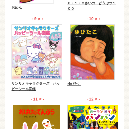
０・１・２さいの どうぶつ１
おめん
００
9
10
位
位
サンリオキャラクターズ ハッ
ゆびたこ
ピーシール図鑑
11
12
位
位