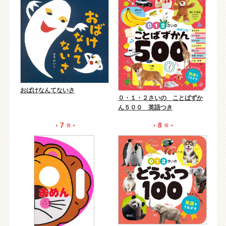
おばけなんてないさ
０・１・２さいの ことばずか
ん５００ 英語つき
7
8
位
位