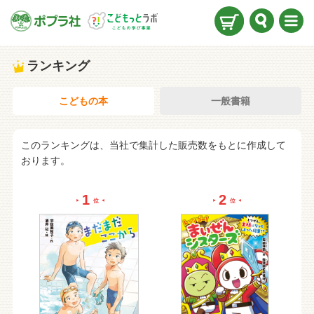
検索
メニ
ュー
ランキング
こどもの本
一般書籍
このランキングは、当社で集計した販売数をもとに作成して
おります。
1
2
位
位