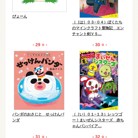
ぴょーん
（［は］０３−０４）ぼくたち
のマインクラフト冒険記 エン
チャント剣ＶＳ…
29
30
位
位
パンダのおさじと せっけんパ
（［い］０１−１３）レッツゴ
ンダ
ー！まいぜんシスターズ 赤ち
ゃんバンパイア…
31
32
位
位