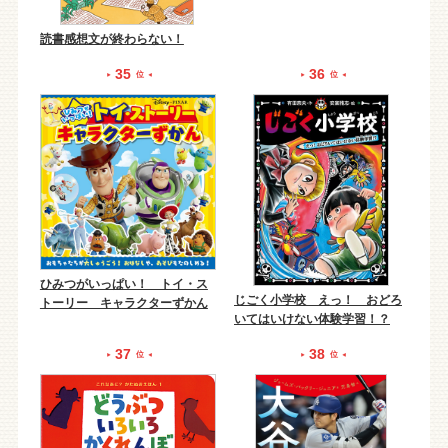
読書感想文が終わらない！
35
36
位
位
ひみつがいっぱい！ トイ・ス
じごく小学校 えっ！ おどろ
トーリー キャラクターずかん
いてはいけない体験学習！？
37
38
位
位