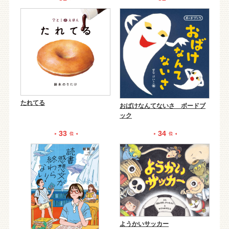
たれてる
おばけなんてないさ ボードブ
ック
33
34
位
位
ようかいサッカー