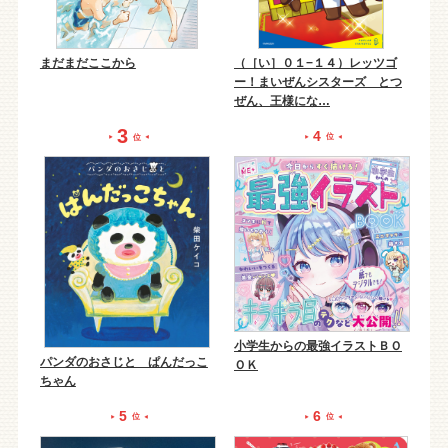
まだまだここから
（［い］０１−１４）レッツゴ
ー！まいぜんシスターズ とつ
ぜん、王様にな…
3
4
位
位
小学生からの最強イラストＢＯ
パンダのおさじと ぱんだっこ
ＯＫ
ちゃん
5
6
位
位