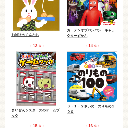
ガーテンオブバンバン キャラ
おばけのてんぷら
クターずかん
13
14
位
位
０・１・２さいの のりもの１
まいぜんシスターズのゲームブ
００
ック
15
16
位
位