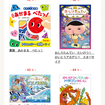
新版 あかまる ぺたっ！
おしりたんてい たいけつ！
かいとうアカデミー スターサ
イド
43
44
位
位