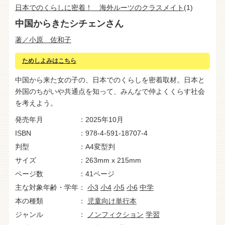
日本でのくらしに密着！ 海外ルーツのクラスメイト
(1)
中国からきたシチェンさん
著／小原 佐和子
ためしよみはこちら
中国から来た女の子の、日本でのくらしを密着取材。日本と
外国のちがいや共通点を知って、みんなで仲よくくらす社会
を考えよう。
発売年月
2025年10月
ISBN
978-4-591-18707-4
判型
A4変型判
サイズ
263mm x 215mm
ページ数
41ページ
主な対象年齢・学年
小3
小4
小5
小6
中学
本の種類
児童向け単行本
ジャンル
ノンフィクション
学習