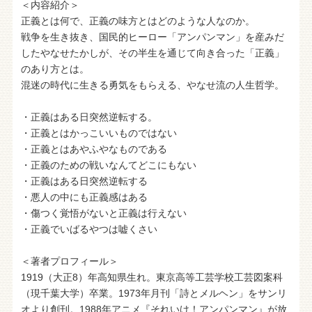
＜内容紹介＞
正義とは何で、正義の味方とはどのような人なのか。
戦争を生き抜き、国民的ヒーロー「アンパンマン」を産みだ
したやなせたかしが、その半生を通じて向き合った「正義」
のあり方とは。
混迷の時代に生きる勇気をもらえる、やなせ流の人生哲学。
・正義はある日突然逆転する。
・正義とはかっこいいものではない
・正義とはあやふやなものである
・正義のための戦いなんてどこにもない
・正義はある日突然逆転する
・悪人の中にも正義感はある
・傷つく覚悟がないと正義は行えない
・正義でいばるやつは嘘くさい
＜著者プロフィール＞
1919（大正8）年高知県生れ。東京高等工芸学校工芸図案科
（現千葉大学）卒業。1973年月刊「詩とメルヘン」をサンリ
オより創刊。1988年アニメ『それいけ！アンパンマン』が放