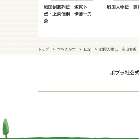
豪列伝 塚原卜
戦国人物伝 豊臣秀長
コミック版 
泉信綱・伊藤一刀
ＥＸ０１ 坂
ピソード・ゼ
トップ
本をさがす
伝記
戦国人物伝 高山右近
ポプラ社公