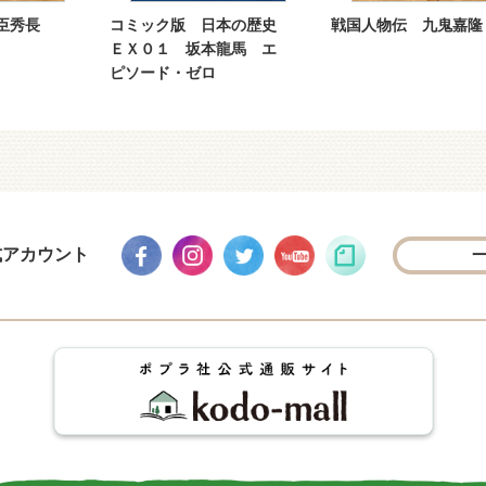
日本の歴史
戦国人物伝 九鬼嘉隆
戦国人物伝 織田信
本龍馬 エ
伝 織田四天王誕生
ロ
式アカウント