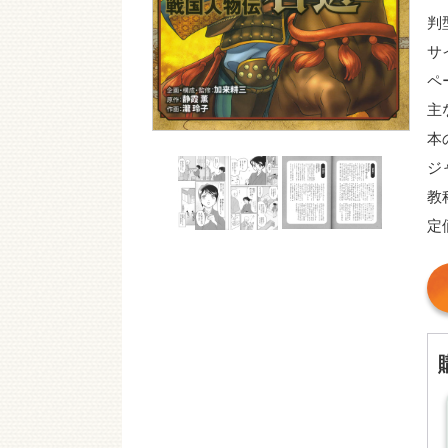
判
サ
ペ
主
本
ジ
教
定