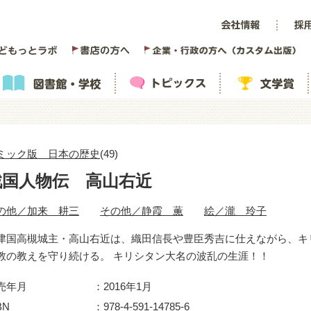
ミック版 日本の歴史
(49)
戦国人物伝 高山右近
の他／加来 耕三
その他／静霞 薫
絵／瀧 玲子
津国高槻城主・高山右近は、織田信長や豊臣秀吉に仕えながら、キ
教の教えを守り続ける。 キリシタン大名の波乱の生涯！！
売年月
2016年1月
BN
978-4-591-14785-6