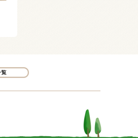
長外
戦国人物伝 最上義光
歴史を変えた日本の合
！
戦 小牧・長久手の合戦
一覧