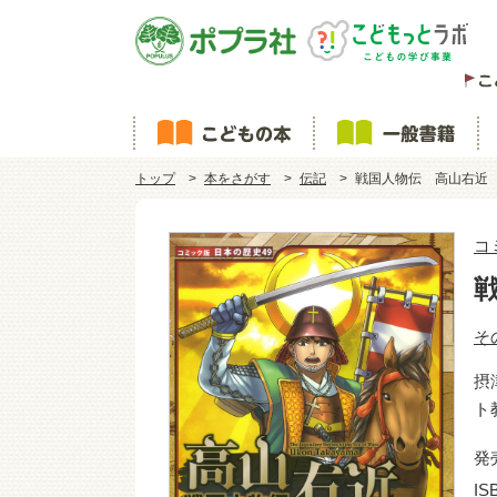
トップ
本をさがす
伝記
戦国人物伝 高山右近
コ
そ
摂
ト
発
IS