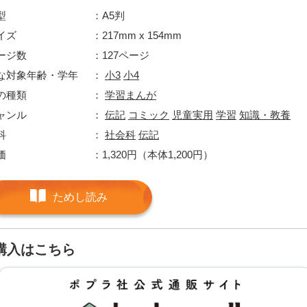
型
A5判
イズ
217mm x 154mm
ージ数
127ページ
な対象年齢・学年
小3
小4
の種類
学習まんが
ャンル
伝記
コミック
児童実用
学習
知識・教養
科
社会科
伝記
価
1,320円（本体1,200円）
ためし読み
購入はこちら