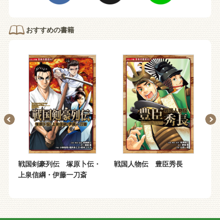
おすすめの書籍
戦国剣豪列伝 塚原卜伝・
戦国人物伝 豊臣秀長
コ
上泉信綱・伊藤一刀斎
Ｘ
ー