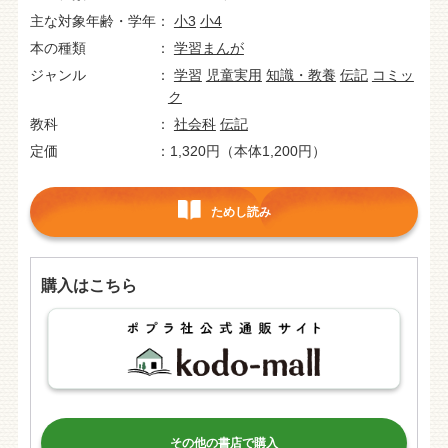
主な対象年齢・学年
小3
小4
本の種類
学習まんが
ジャンル
学習
児童実用
知識・教養
伝記
コミッ
ク
教科
社会科
伝記
定価
1,320円（本体1,200円）
ためし読み
購入はこちら
その他の書店で購入