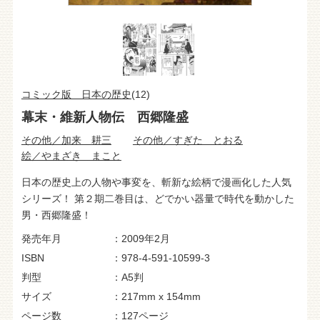
コミック版 日本の歴史
(12)
幕末・維新人物伝 西郷隆盛
その他／加来 耕三
その他／すぎた とおる
絵／やまざき まこと
日本の歴史上の人物や事変を、斬新な絵柄で漫画化した人気
シリーズ！ 第２期二巻目は、どでかい器量で時代を動かした
男・西郷隆盛！
発売年月
2009年2月
ISBN
978-4-591-10599-3
判型
A5判
サイズ
217mm x 154mm
ページ数
127ページ