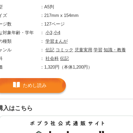
型
A5判
イズ
217mm x 154mm
ージ数
127ページ
な対象年齢・学年
小3
小4
の種類
学習まんが
ャンル
伝記
コミック
児童実用
学習
知識・教養
科
社会科
伝記
価
1,320円（本体1,200円）
ためし読み
購入はこちら