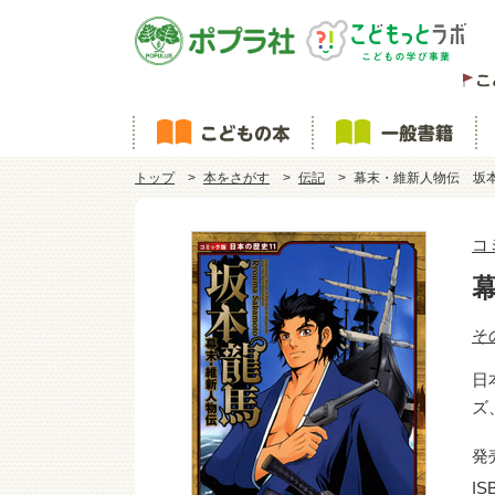
トップ
本をさがす
伝記
幕末・維新人物伝 坂
コ
そ
日
ズ
発
IS