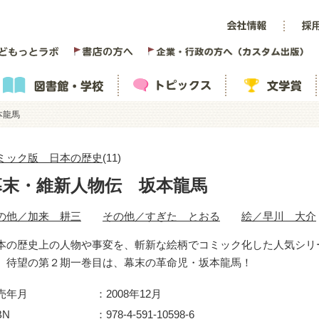
本龍馬
ミック版 日本の歴史
(11)
幕末・維新人物伝 坂本龍馬
の他／加来 耕三
その他／すぎた とおる
絵／早川 大介
本の歴史上の人物や事変を、斬新な絵柄でコミック化した人気シリ
、待望の第２期一巻目は、幕末の革命児・坂本龍馬！
売年月
2008年12月
BN
978-4-591-10598-6