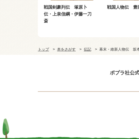
日本史
戦国剣豪列伝 塚原卜
戦国人物伝 豊
伝・上泉信綱・伊藤一刀
斎
トップ
本をさがす
伝記
幕末・維新人物伝 坂
ポプラ社公