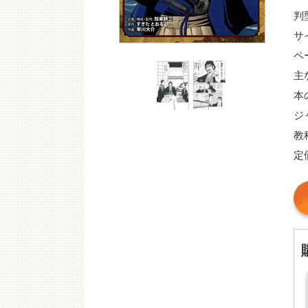
判
サ
ペ
主
本
ジ
教
定