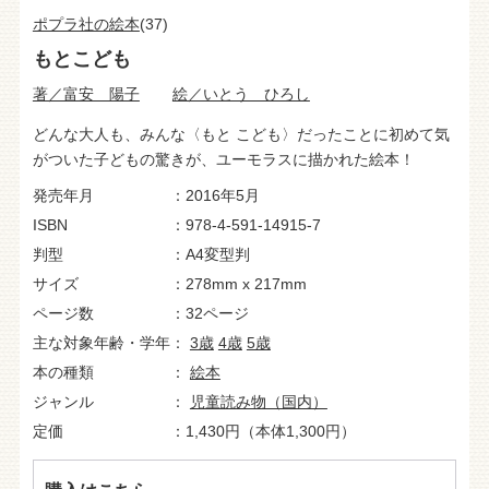
ポプラ社の絵本
(37)
もとこども
著／富安 陽子
絵／いとう ひろし
どんな大人も、みんな〈もと こども〉だったことに初めて気
がついた子どもの驚きが、ユーモラスに描かれた絵本！
発売年月
2016年5月
ISBN
978-4-591-14915-7
判型
A4変型判
サイズ
278mm x 217mm
ページ数
32ページ
主な対象年齢・学年
3歳
4歳
5歳
本の種類
絵本
ジャンル
児童読み物（国内）
定価
1,430円（本体1,300円）