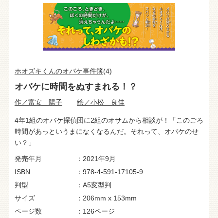
ホオズキくんのオバケ事件簿
(4)
オバケに時間をぬすまれる！？
作／富安 陽子
絵／小松 良佳
4年1組のオバケ探偵団に2組のオサムから相談が！「このごろ
時間があっというまになくなるんだ。それって、オバケのせ
い？」
発売年月
2021年9月
ISBN
978-4-591-17105-9
判型
A5変型判
サイズ
206mm x 153mm
ページ数
126ページ