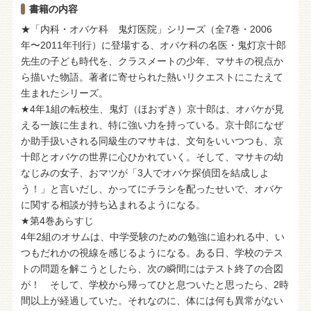
書籍の内容
★「内科・オバケ科 鬼灯医院」シリーズ（全7巻・2006
年〜2011年刊行）に登場する、オバケ科の名医・鬼灯京十郎
先生の子ども時代を、クラスメートの少年、マサキの視点か
ら描いた物語。著者に寄せられた熱いリクエストにこたえて
生まれたシリーズ。
★4年1組の転校生、鬼灯（ほおずき）京十郎は、オバケが見
える一族に生まれ、特に強い力を持っている。京十郎になぜ
か助手扱いされる同級生のマサキは、文句をいいつつも、京
十郎とオバケの世界に心ひかれていく。そして、マサキの幼
なじみの女子、おマツが「3人でオバケ探偵団を結成しよ
う！」と言いだし、かってにチラシを配ったせいで、オバケ
に関する相談が持ち込まれるようになる。
★第4巻あらすじ
4年2組のオサムは、中学受験のための勉強に追われる中、い
つもだれかの視線を感じるようになる。ある日、学校のテス
トの問題を解こうとしたら、次の瞬間にはテスト終了の合図
が！ そして、学校から帰ってひと息ついたと思ったら、2時
間以上が経過していた。それなのに、体には何も異常がない