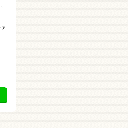
が、
ィア
ん