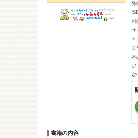
発
IS
判
サ
ペ
主
本
ジ
定
書籍の内容