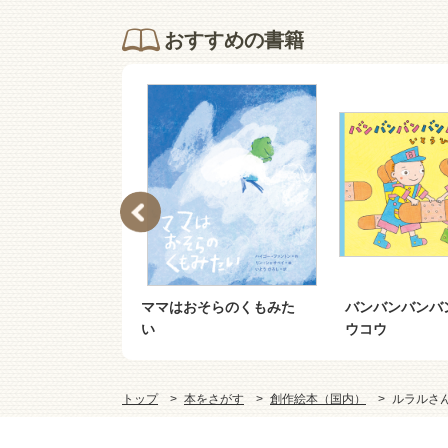
おすすめの書籍
んのたきび
ママはおそらのくもみた
バンバンバンバ
い
ウコウ
トップ
本をさがす
創作絵本（国内）
ルラルさ