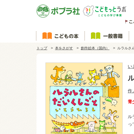
トップ
本をさがす
創作絵本（国内）
ルラルさ
い
作
青
ル
っ