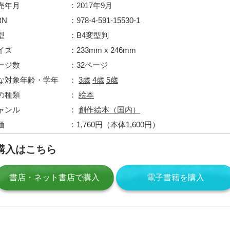
売年月
2017年9月
BN
978-4-591-15530-1
型
B4変型判
イズ
233mm x 246mm
ージ数
32ページ
な対象年齢・学年
3歳
4歳
5歳
の種類
絵本
ャンル
創作絵本（国内）
価
1,760円（本体1,600円）
購入はこちら
書店・ネット書店で購入
電子書籍を購入