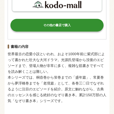
その他の書店で購入
書籍の内容
世界最古の恋愛小説といわれ、およそ1000年前に紫式部によ
って書かれた壮大な大河ドラマ。光源氏登場から没後のエピ
ソードまで、登場人物が非常に多く、複雑な筋書きですべて
を読み解くことは難しい。
本シリーズでは、桐壺巻から蛍巻までの「盛年篇」、常夏巻
から夢浮橋巻までを「老境篇」として、各巻三〇日でなぞれ
るように注目のエピソードを紹介。原文に触れながら、古典
のエッセンスを感じる絶好のなぞり書き本。累計150万部の人
気「なぞり書き本」シリーズです。