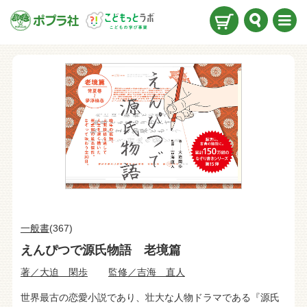
検索
メニ
ュー
一般書
(367)
えんぴつで源氏物語 老境篇
著／大迫 閑歩
監修／吉海 直人
世界最古の恋愛小説であり、壮大な人物ドラマである『源氏