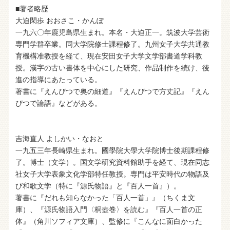
■著者略歴
大迫閑歩 おおさこ・かんぽ
一九六〇年鹿児島県生まれ。本名・大迫正一。筑波大学芸術
専門学群卒業。同大学院修士課程修了。九州女子大学共通教
育機構准教授を経て、現在安田女子大学文学部書道学科教
授。漢字の古い書体を中心にした研究、作品制作を続け、後
進の指導にあたっている。
著書に『えんぴつで奥の細道』『えんぴつで方丈記』『えん
ぴつで論語』などがある。
吉海直人 よしかい・なおと
一九五三年長崎県生まれ。國學院大學大学院博士後期課程修
了。博士（文学）。国文学研究資料館助手を経て、現在同志
社女子大学表象文化学部特任教授。専門は平安時代の物語及
び和歌文学（特に『源氏物語』と『百人一首』）。
著書に『だれも知らなかった「百人一首」』（ちくま文
庫）、『源氏物語入門〈桐壺巻〉を読む』『百人一首の正
体』（角川ソフィア文庫）、監修に『こんなに面白かった