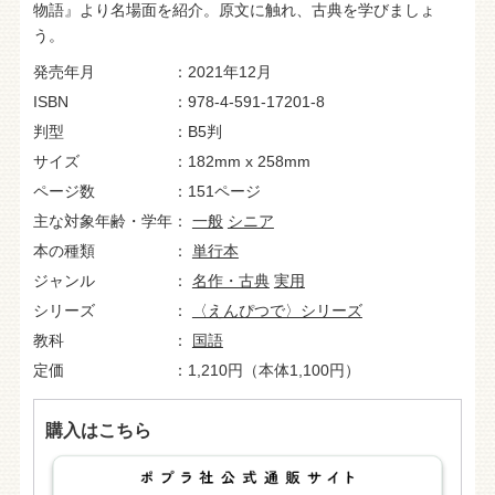
物語』より名場面を紹介。原文に触れ、古典を学びましょ
う。
発売年月
2021年12月
ISBN
978-4-591-17201-8
判型
B5判
サイズ
182mm x 258mm
ページ数
151ページ
主な対象年齢・学年
一般
シニア
本の種類
単行本
ジャンル
名作・古典
実用
シリーズ
〈えんぴつで〉シリーズ
教科
国語
定価
1,210円（本体1,100円）
購入はこちら