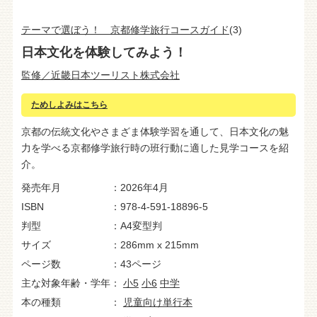
テーマで選ぼう！ 京都修学旅行コースガイド
(3)
日本文化を体験してみよう！
監修／近畿日本ツーリスト株式会社
ためしよみはこちら
京都の伝統文化やさまざま体験学習を通して、日本文化の魅
力を学べる京都修学旅行時の班行動に適した見学コースを紹
介。
発売年月
2026年4月
ISBN
978-4-591-18896-5
判型
A4変型判
サイズ
286mm x 215mm
ページ数
43ページ
主な対象年齢・学年
小5
小6
中学
本の種類
児童向け単行本