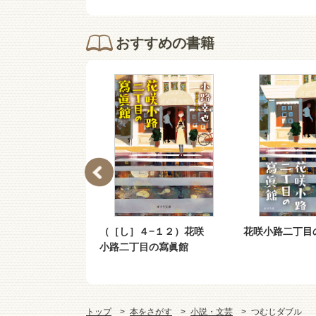
おすすめの書籍
二丁目中通りの
（［し］４−１２）花咲
花咲小路二丁目
ア
小路二丁目の寫眞館
トップ
本をさがす
小説・文芸
つむじダブル