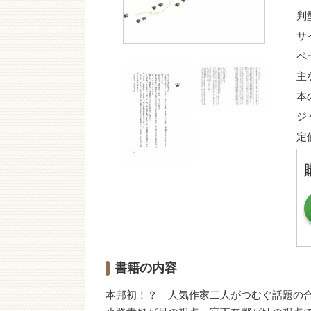
判
サ
ペ
主
本
ジ
定
書籍の内容
本邦初！？ 人気作家二人がつむぐ話題の