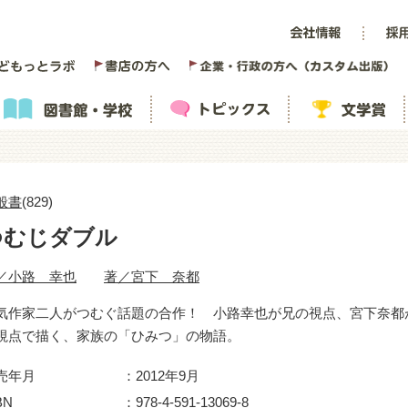
般書
(829)
つむじダブル
／小路 幸也
著／宮下 奈都
気作家二人がつむぐ話題の合作！ 小路幸也が兄の視点、宮下奈都
視点で描く、家族の「ひみつ」の物語。
売年月
2012年9月
BN
978-4-591-13069-8