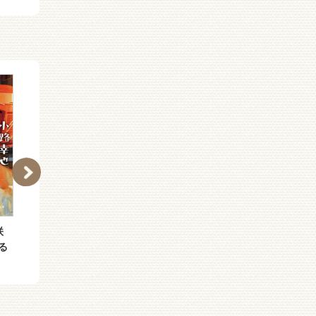
咲
花咲小路一丁目の髪結い
（［し］４−９）花咲小
る
の亭主
路三丁目のナイト