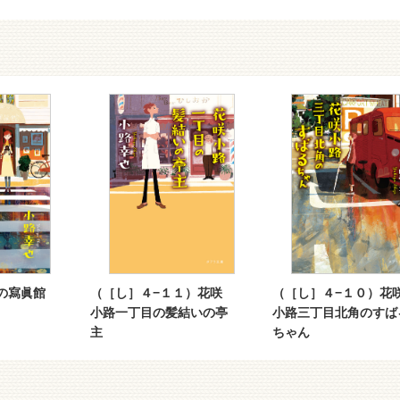
の寫眞館
（［し］４−１１）花咲
（［し］４−１０）花
小路一丁目の髪結いの亭
小路三丁目北角のすば
主
ちゃん