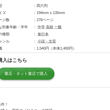
型
四六判
イズ
194mm x 135mm
ージ数
278ページ
な対象年齢・学年
中学
高校
一般
の種類
単行本
ャンル
小説・文芸
価
1,540円（本体1,400円）
購入はこちら
書店・ネット書店で購入
合作！