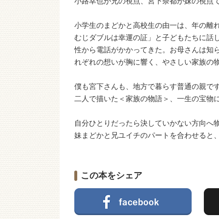
小路幸也が兄の視点、宮下奈都が妹の視点
小学生のまどかと高校生の由一は、年の離
むじダブルは幸運の証」と子どもたちに話
性から電話がかかってきた。お母さんは知
れぞれの想いが胸に響く、やさしい家族の
僕も宮下さんも、地方で暮らす普通の親で
二人で描いた＜家族の物語＞、一生の宝物
自分ひとりだったら決していかない方向へ
妹まどかと兄ユイチのパートを合わせると
この本をシェア