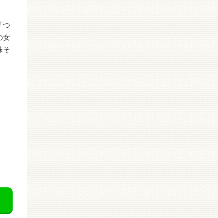
「つ
の女
妹そ