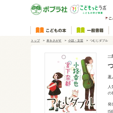
トップ
本をさがす
小説・文芸
つむじダブル
一
著
人
の
発
IS