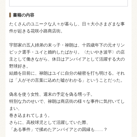
書籍の内容
たくさんのユニークな人々が暮らし、日々大小さまざまな事
件が起きる花咲小路商店街。
宇部家の五人姉弟の末っ子・禄朗は、十四歳年下の元オリン
ピック選手・ユイと婚約したばかり。〈たいやき波平〉の店
主として働きながら、休日はアンパイアとして活躍する大の
野球好き。
結婚を目前に、禄朗はユイに自分の秘密を打ち明ける。それ
は「人がその言葉に込めた嘘がわかる」ということだった。
偽名を使う女性、週末の予定を偽る甥っ子。
特別な力のせいで、禄朗は商店街の様々な事件に気付いてし
まい、
巻き込まれてしまう。
さらに、高校球児として活躍していた際、
「ある事件」で揉めたアンパイアとの因縁も……？