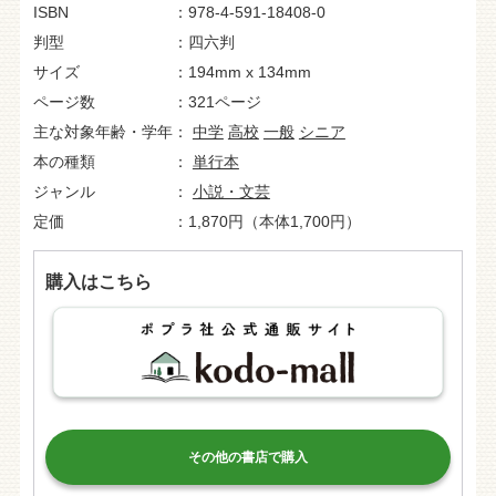
ISBN
978-4-591-18408-0
判型
四六判
サイズ
194mm x 134mm
ページ数
321ページ
主な対象年齢・学年
中学
高校
一般
シニア
本の種類
単行本
ジャンル
小説・文芸
定価
1,870円（本体1,700円）
購入はこちら
その他の書店で購入