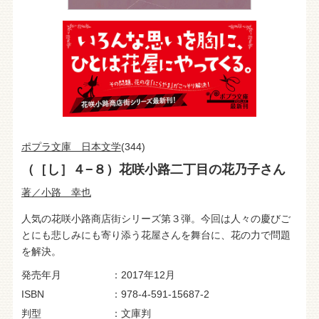
ポプラ文庫 日本文学
(344)
（［し］４−８）花咲小路二丁目の花乃子さん
著／小路 幸也
人気の花咲小路商店街シリーズ第３弾。今回は人々の慶びご
とにも悲しみにも寄り添う花屋さんを舞台に、花の力で問題
を解決。
発売年月
2017年12月
ISBN
978-4-591-15687-2
判型
文庫判