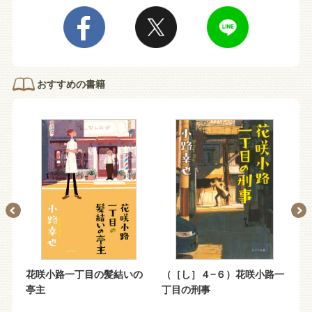
おすすめの書籍
小路
花咲小路一丁目の髪結いの
（［し］４−６）花咲小路一
（
ん
亭主
丁目の刑事
丁