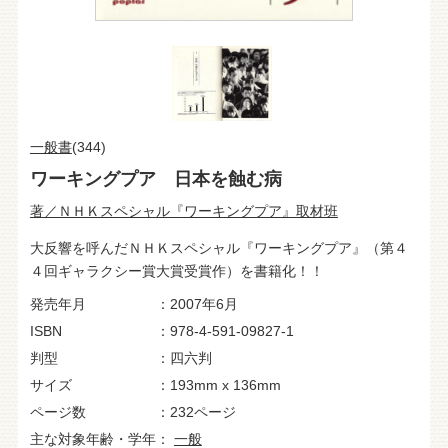
一般書
(344)
ワーキングプア 日本を蝕む病
著／ＮＨＫスペシャル『ワーキングプア』取材班
大反響を呼んだＮＨＫスペシャル『ワーキングプア』（第４
４回ギャラクシー賞大賞受賞作）を書籍化！！
発売年月
2007年6月
ISBN
978-4-591-09827-1
判型
四六判
サイズ
193mm x 136mm
ページ数
232ページ
主な対象年齢・学年
一般