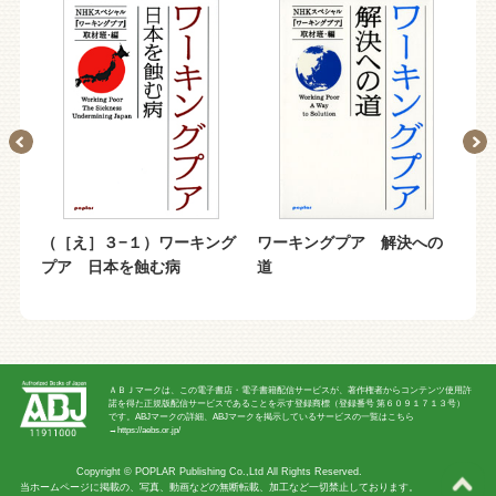
ング
（［え］３−１）ワーキング
ワーキングプア 解決への
未
プア 日本を蝕む病
道
高
語
ＡＢＪマークは、この電子書店・電子書籍配信サービスが、著作権者からコンテンツ使用許
諾を得た正規版配信サービスであることを示す登録商標（登録番号 第６０９１７１３号）
です。ABJマークの詳細、ABJマークを掲示しているサービスの一覧はこちら
→
https://aebs.or.jp/
Copyright ©
POPLAR Publishing Co.,Ltd
All Rights Reserved.
当ホームページに掲載の、写真、動画などの無断転載、加工など一切禁止しております。