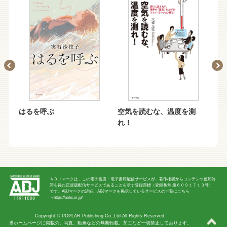
生
はるを呼ぶ
空気を読むな、温度を測
異
れ！
ＡＢＪマークは、この電子書店・電子書籍配信サービスが、著作権者からコンテンツ使用許
諾を得た正規版配信サービスであることを示す登録商標（登録番号 第６０９１７１３号）
です。ABJマークの詳細、ABJマークを掲示しているサービスの一覧はこちら
→
https://aebs.or.jp/
Copyright ©
POPLAR Publishing Co.,Ltd
All Rights Reserved.
当ホームページに掲載の、写真、動画などの無断転載、加工など一切禁止しております。