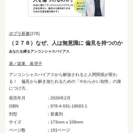
ポプラ新書
(278)
（２７８）なぜ、人は無意識に 偏見を持つのか
あなたを縛るアンコンシャスバイアス
著／坂東 眞理子
アンコンシャスバイアスから解放されると人間関係が変わ
る！ 偏見から解き放たれるための「やわらかい知性」の身
につけ方。
発売年月
2026年2月
ISBN
978-4-591-18683-1
判型
新書判
サイズ
173mm x 108mm
ページ数
191ページ