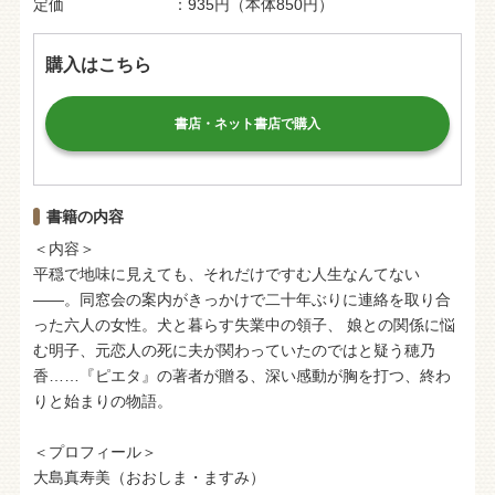
定価
935円（本体850円）
購入はこちら
書店・ネット書店で購入
書籍の内容
＜内容＞
平穏で地味に見えても、それだけですむ人生なんてない
――。同窓会の案内がきっかけで二十年ぶりに連絡を取り合
った六人の女性。犬と暮らす失業中の領子、 娘との関係に悩
む明子、元恋人の死に夫が関わっていたのではと疑う穂乃
香……『ピエタ』の著者が贈る、深い感動が胸を打つ、終わ
りと始まりの物語。
＜プロフィール＞
大島真寿美（おおしま・ますみ）