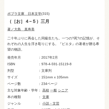
ポプラ文庫 日本文学
(315)
（［お］４−５）三月
著／大島 真寿美
二十年ぶりに再会した同級生たち。一つの?死?の記憶が、そ
れぞれの人生を浮き彫りにする。『ピエタ』の著者が贈る希
望の物語。
発売年月
2017年2月
ISBN
978-4-591-15119-8
判型
文庫判
サイズ
151mm x 105mm
ページ数
234ページ
主な対象年齢・学年
高校
一般
シニア
本の種類
文庫
ジャンル
小説・文芸