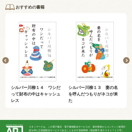
おすすめの書籍
れ
シルバー川柳１４ ワシだ
シルバー川柳１３ 妻の名
シル
って財布の中はキャッシュ
を呼んだつもりがネコが来
手押
レス
た
ＡＢＪマークは、この電子書店・電子書籍配信サービスが、著作権者からコンテンツ使用許
諾を得た正規版配信サービスであることを示す登録商標（登録番号 第６０９１７１３号）