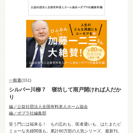
一般書
(151)
シルバー川柳７ 寝坊して雨戸開ければ人だか
り
編／公益社団法人全国有料老人ホーム協会
編／ポプラ社編集部
笑う門には福来る！ もの忘れも、医者通いも、はたまたビ
ミョーな夫婦関係も。累計80万部の人気シリーズ、最新刊。