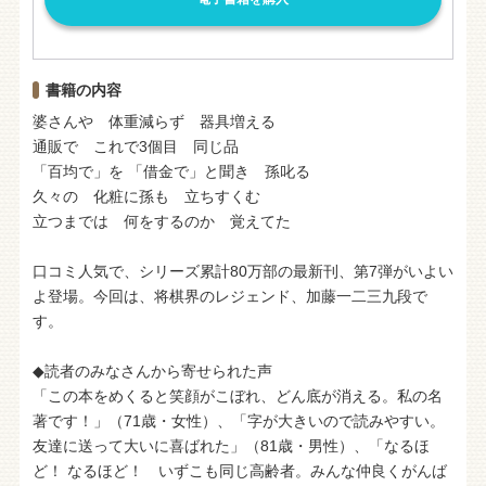
書籍の内容
婆さんや 体重減らず 器具増える
通販で これで3個目 同じ品
「百均で」を 「借金で」と聞き 孫叱る
久々の 化粧に孫も 立ちすくむ
立つまでは 何をするのか 覚えてた
口コミ人気で、シリーズ累計80万部の最新刊、第7弾がいよい
よ登場。今回は、将棋界のレジェンド、加藤一二三九段で
す。
◆読者のみなさんから寄せられた声
「この本をめくると笑顔がこぼれ、どん底が消える。私の名
著です！」（71歳・女性）、「字が大きいので読みやすい。
友達に送って大いに喜ばれた」（81歳・男性）、「なるほ
ど！ なるほど！ いずこも同じ高齢者。みんな仲良くがんば