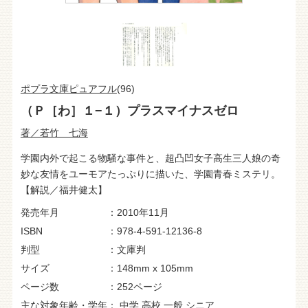
ポプラ文庫ピュアフル
(96)
（Ｐ［わ］１−１）プラスマイナスゼロ
著／若竹 七海
学園内外で起こる物騒な事件と、超凸凹女子高生三人娘の奇
妙な友情をユーモアたっぷりに描いた、学園青春ミステリ。
【解説／福井健太】
発売年月
2010年11月
ISBN
978-4-591-12136-8
判型
文庫判
サイズ
148mm x 105mm
ページ数
252ページ
主な対象年齢・学年
中学
高校
一般
シニア