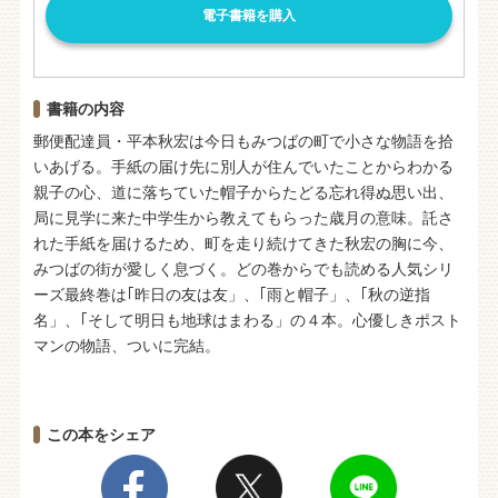
電子書籍を購入
書籍の内容
郵便配達員・平本秋宏は今日もみつばの町で小さな物語を拾
いあげる。手紙の届け先に別人が住んでいたことからわかる
親子の心、道に落ちていた帽子からたどる忘れ得ぬ思い出、
局に見学に来た中学生から教えてもらった歳月の意味。託さ
れた手紙を届けるため、町を走り続けてきた秋宏の胸に今、
みつばの街が愛しく息づく。どの巻からでも読める人気シリ
ーズ最終巻は｢昨日の友は友」、｢雨と帽子」、｢秋の逆指
名」、｢そして明日も地球はまわる」の４本。心優しきポスト
マンの物語、ついに完結。
この本をシェア