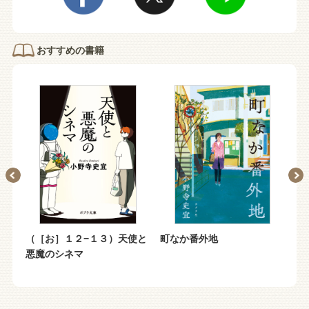
おすすめの書籍
（［お］１２−１３）天使と
町なか番外地
み
悪魔のシネマ