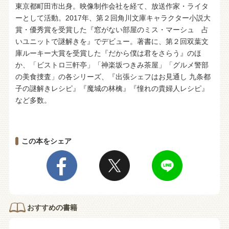
東京都町田市出身。映像制作会社を経て、放送作家・ライタ
ーとして活動。2017年、第２回角川文庫キャラクター小説大
賞・優秀賞を受賞した『窓がない部屋のミス・マーシュ 占
いユニットで謎解きを』でデビュー。著書に、第２回双葉文
庫ルーキー大賞を受賞した『だから僕は君をさらう』のほ
か、「ビストロ三軒亭」「神楽坂つきみ茶屋」「グルメ警部
の美食捜査」の各シリーズ、『出張シェフはお見通し 九条都
子の謎解きレシピ』『魔城の林檎』『憧れの貴婦人レシピ』
など多数。
この本をシェア
おすすめの書籍