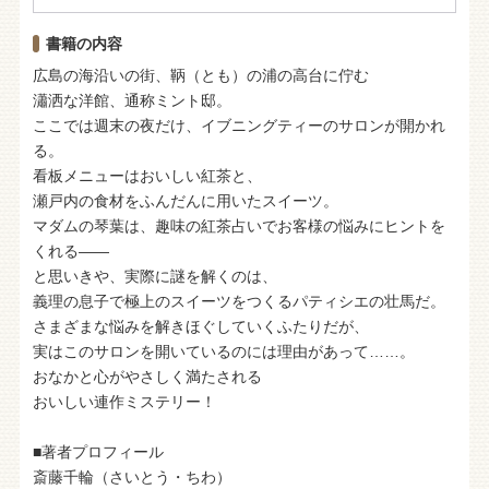
書籍の内容
広島の海沿いの街、鞆（とも）の浦の高台に佇む
瀟洒な洋館、通称ミント邸。
ここでは週末の夜だけ、イブニングティーのサロンが開かれ
る。
看板メニューはおいしい紅茶と、
瀬戸内の食材をふんだんに用いたスイーツ。
マダムの琴葉は、趣味の紅茶占いでお客様の悩みにヒントを
くれる――
と思いきや、実際に謎を解くのは、
義理の息子で極上のスイーツをつくるパティシエの壮馬だ。
さまざまな悩みを解きほぐしていくふたりだが、
実はこのサロンを開いているのには理由があって……。
おなかと心がやさしく満たされる
おいしい連作ミステリー！
■著者プロフィール
斎藤千輪（さいとう・ちわ）