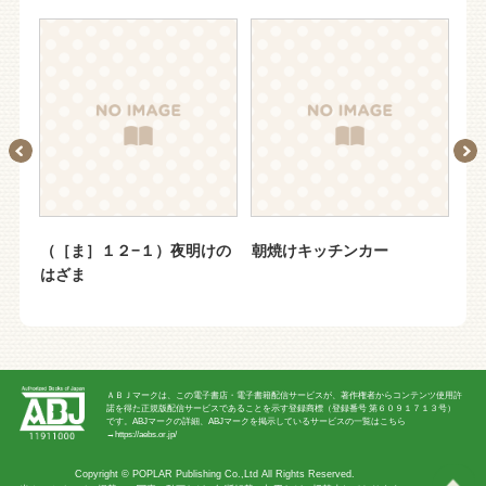
明の
（［ま］１２−１）夜明けの
朝焼けキッチンカー
（
に
はざま
ド
超
ＡＢＪマークは、この電子書店・電子書籍配信サービスが、著作権者からコンテンツ使用許
諾を得た正規版配信サービスであることを示す登録商標（登録番号 第６０９１７１３号）
です。ABJマークの詳細、ABJマークを掲示しているサービスの一覧はこちら
→
https://aebs.or.jp/
Copyright ©
POPLAR Publishing Co.,Ltd
All Rights Reserved.