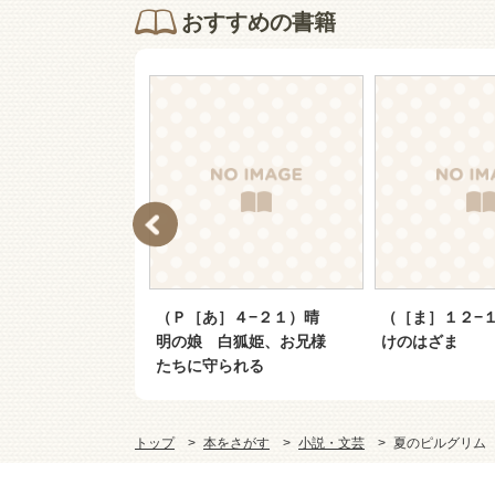
おすすめの書籍
ッチン
（Ｐ［あ］４−２１）晴
（［ま］１２−
明の娘 白狐姫、お兄様
けのはざま
たちに守られる
トップ
本をさがす
小説・文芸
夏のピルグリム