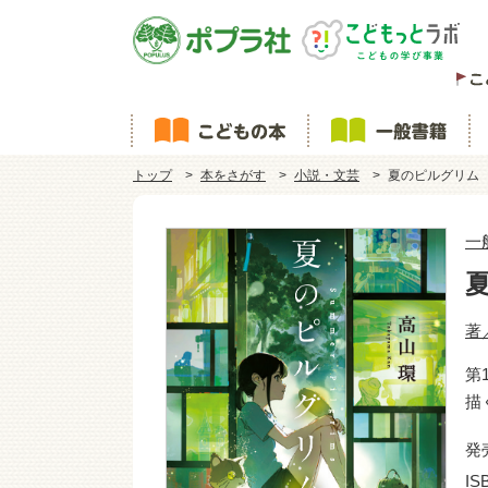
トップ
本をさがす
小説・文芸
夏のピルグリム
一
著
第
描
発
IS