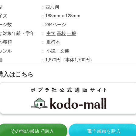
型
四六判
イズ
188mm x 128mm
ージ数
284ページ
な対象年齢・学年
中学
高校
一般
の種類
単行本
ャンル
小説・文芸
価
1,870円（本体1,700円）
購入はこちら
その他の書店で購入
電子書籍を購入