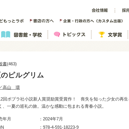
般書
(463)
夏のピルグリム
／高山 環
12回ポプラ社小説新人賞奨励賞受賞作！ 喪失を知った少女の再生
く、一夏の巡礼の旅。温かな感動に包まれる青春小説。
売年月
2024年7月
BN
978-4-591-18223-9