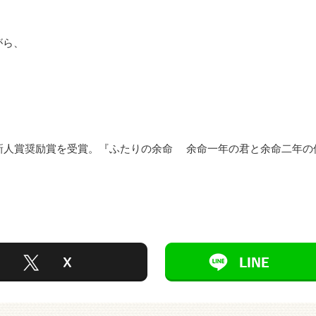
がら、
説新人賞奨励賞を受賞。『ふたりの余命 余命一年の君と余命二年の