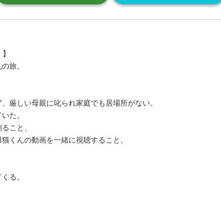
！】
礼の旅。
ず、厳しい母親に叱られ家庭でも居場所がない。
ていた。
創ること、
羽猫くんの動画を一緒に視聴すること。
、
てくる。