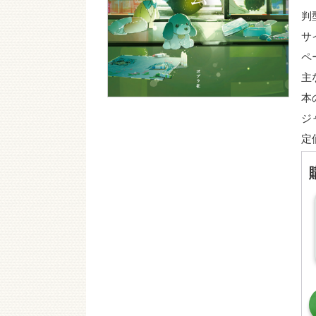
判
サ
ペ
主
本
ジ
定