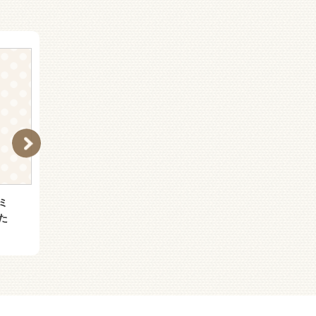
ミ
（Ｐ［く］３−３）天才
（［つ］２−３）本所あ
た
司書妃の救国記
づま橋小間物細工くじゃ
く屋 紺青の珠