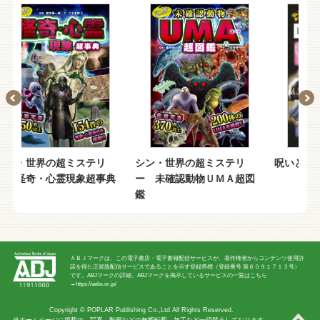
ミステリ
シン・世界の超ミステリ
呪いと魔術の謎
現象超事典
ー 未確認動物ＵＭＡ超図
鑑
ＡＢＪマークは、この電子書店・電子書籍配信サービスが、著作権者からコンテンツ使用許
諾を得た正規版配信サービスであることを示す登録商標（登録番号 第６０９１７１３号）
です。ABJマークの詳細、ABJマークを掲示しているサービスの一覧はこちら
→
https://aebs.or.jp/
Copyright ©
POPLAR Publishing Co.,Ltd
All Rights Reserved.