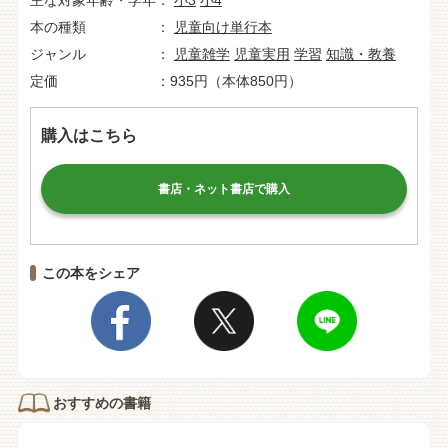
主な対象年齢・学年
小3
小4
本の種類
児童向け単行本
ジャンル
児童雑学
児童実用
学習
知識・教養
定価
935円（本体850円）
購入はこちら
書店・ネット書店で購入
この本をシェア
おすすめの書籍