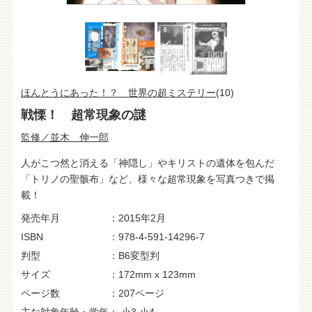
ほんとうにあった！？ 世界の超ミステリー
(10)
戦慄！ 超常現象の謎
監修／並木 伸一郎
人がこつ然と消える「神隠し」やキリストの遺体を包んだ
「トリノの聖骸布」など、様々な超常現象を写真つきで掲
載！
発売年月
2015年2月
ISBN
978-4-591-14296-7
判型
B6変型判
サイズ
172mm x 123mm
ページ数
207ページ