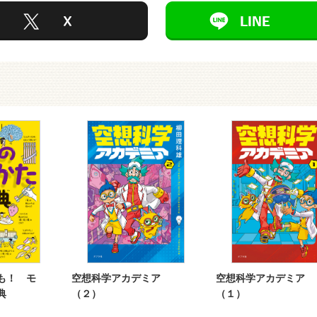
も！ モ
空想科学アカデミア
空想科学アカデミア
典
（２）
（１）