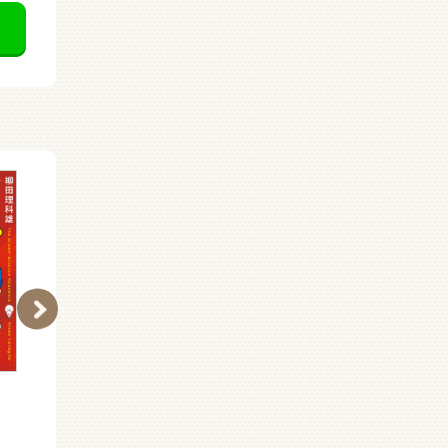
どうして そうなっ
小学生が知ってトクする
た？ モノのかたち事典
おもしろ雑学クイズ