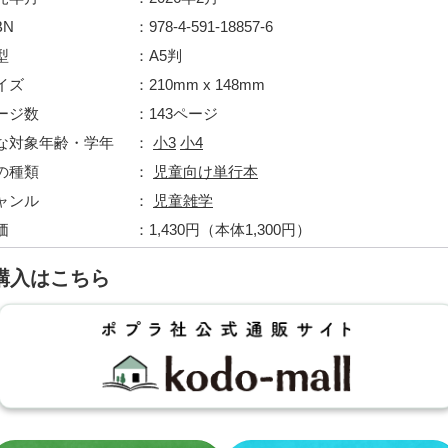
BN
978-4-591-18857-6
型
A5判
イズ
210mm x 148mm
ージ数
143ページ
な対象年齢・学年
小3
小4
の種類
児童向け単行本
ャンル
児童雑学
価
1,430円（本体1,300円）
購入はこちら