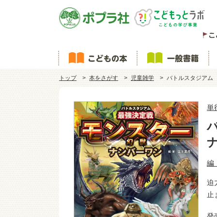
トップ
本をさがす
児童雑学
バトルスタジアム
単
編
迫
止
発