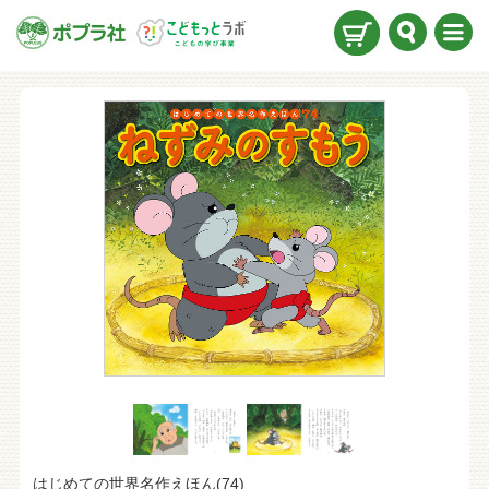
検索
メニ
ュー
はじめての世界名作えほん
(74)