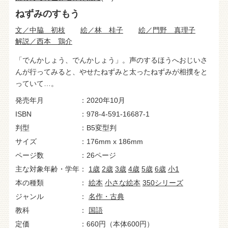
ねずみのすもう
文／中脇 初枝
絵／林 桂子
絵／門野 真理子
解説／西本 鶏介
「でんかしょう、でんかしょう」。声のするほうへおじいさ
んが行ってみると、やせたねずみと太ったねずみが相撲をと
っていて…。
発売年月
2020年10月
ISBN
978-4-591-16687-1
判型
B5変型判
サイズ
176mm x 186mm
ページ数
26ページ
主な対象年齢・学年
1歳
2歳
3歳
4歳
5歳
6歳
小1
本の種類
絵本
小さな絵本
350シリーズ
ジャンル
名作・古典
教科
国語
定価
660円（本体600円）