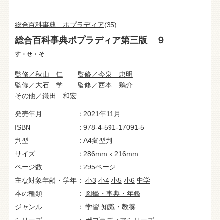
総合百科事典 ポプラディア
(35)
総合百科事典ポプラディア第三版 ９
す・せ・そ
監修／秋山 仁
監修／今泉 忠明
監修／大石 学
監修／西本 鶏介
その他／鎌田 和宏
発売年月
2021年11月
ISBN
978-4-591-17091-5
判型
A4変型判
サイズ
286mm x 216mm
ページ数
295ページ
主な対象年齢・学年
小3
小4
小5
小6
中学
本の種類
図鑑・事典・年鑑
ジャンル
学習
知識・教養
シリーズ
ポプラディアシリーズ