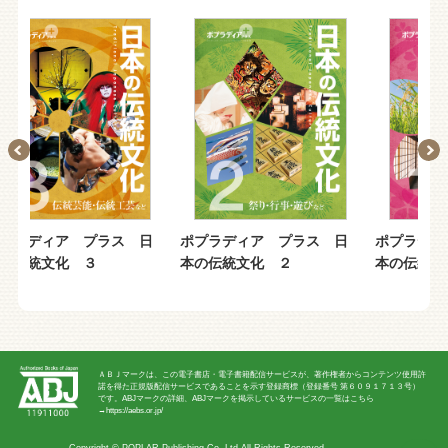
プラス 日
ポプラディア プラス 日
ポプラディア プラス 
３
本の伝統文化 ２
本の伝統文化 １
ＡＢＪマークは、この電子書店・電子書籍配信サービスが、著作権者からコンテンツ使用許
諾を得た正規版配信サービスであることを示す登録商標（登録番号 第６０９１７１３号）
です。ABJマークの詳細、ABJマークを掲示しているサービスの一覧はこちら
→
https://aebs.or.jp/
Copyright ©
POPLAR Publishing Co.,Ltd
All Rights Reserved.