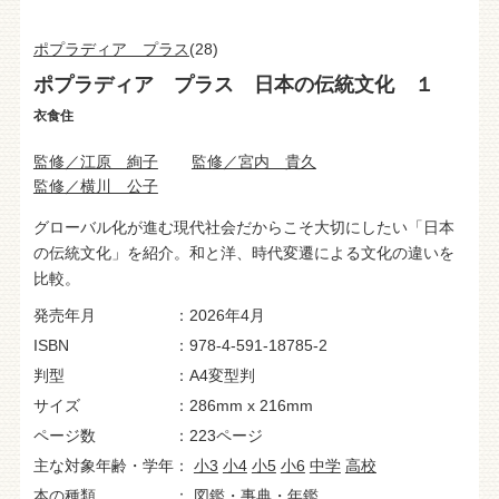
ポプラディア プラス
(28)
ポプラディア プラス 日本の伝統文化 １
衣食住
監修／江原 絢子
監修／宮内 貴久
監修／横川 公子
グローバル化が進む現代社会だからこそ大切にしたい「日本
の伝統文化」を紹介。和と洋、時代変遷による文化の違いを
比較。
発売年月
2026年4月
ISBN
978-4-591-18785-2
判型
A4変型判
サイズ
286mm x 216mm
ページ数
223ページ
主な対象年齢・学年
小3
小4
小5
小6
中学
高校
本の種類
図鑑・事典・年鑑