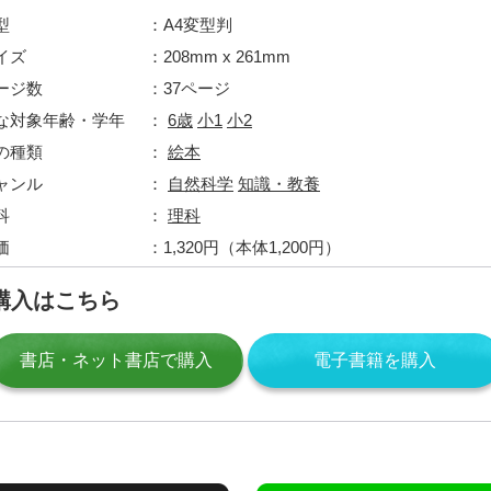
型
A4変型判
イズ
208mm x 261mm
ージ数
37ページ
な対象年齢・学年
6歳
小1
小2
の種類
絵本
ャンル
自然科学
知識・教養
科
理科
価
1,320円（本体1,200円）
購入はこちら
書店・ネット書店で購入
電子書籍を購入