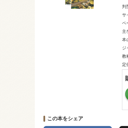
判
サ
ペ
主
本
ジ
教
定
この本をシェア