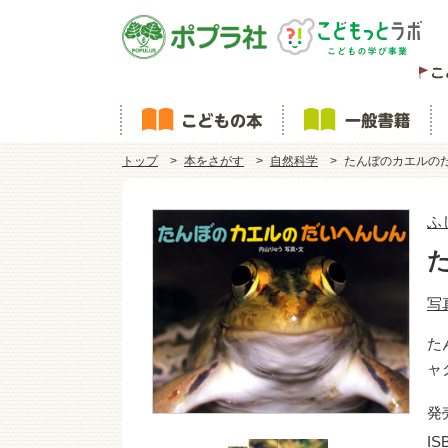
トップ
本をさがす
自然科学
たんぼのカエルの
ふ
写
た
ャ
発
IS