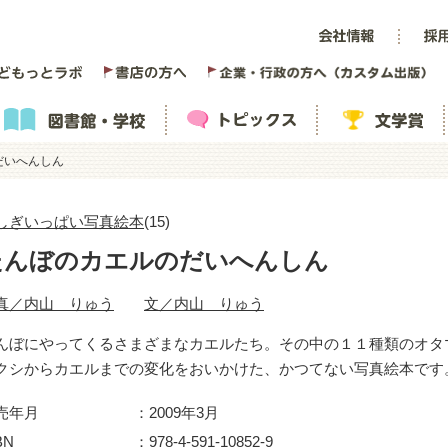
だいへんしん
しぎいっぱい写真絵本
(15)
たんぼのカエルのだいへんしん
真／内山 りゅう
文／内山 りゅう
んぼにやってくるさまざまなカエルたち。その中の１１種類のオタ
クシからカエルまでの変化をおいかけた、かつてない写真絵本です
売年月
2009年3月
BN
978-4-591-10852-9