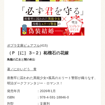
ポプラ文庫ピュアフル
(415)
（Ｐ［に］３−２）柘榴石の花嫁
鳥籠の乙女と闇の剣士
著／にかいどう 青
座敷牢に囚われた異能少女×孤高のエリート警部が織りなす、
明治ダークファンタジー・ロマンス！
発売年月
2026年1月
ISBN
978-4-591-18846-0
判型
文庫判