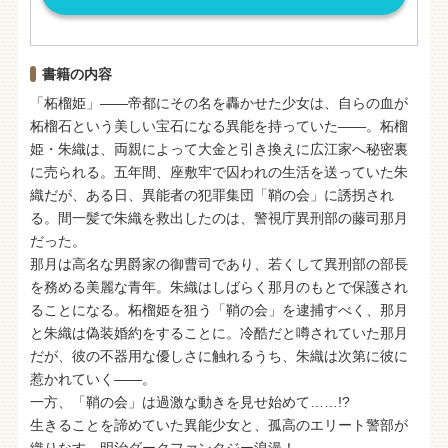
書籍の内容
「柘榴姫」――帝都にその名を轟かせた少女は、自らの血が
柘榴石という美しい宝石になる異能を持っていた――。柘榴
姫・朱織は、両親によって大金と引き換えに広江家へ秘密裏
に売られる。五年間、座敷牢で囚われの生活を送っていた朱
織だが、ある日、異能者の犯罪集団「鞘の会」に誘拐され
る。間一髪で朱織を救出したのは、警視庁異刑部の藤司那月
だった。
那月は高名な男爵家の御曹司であり、若くして異刑部の部長
を務める美麗な青年。朱織はしばらく那月のもとで保護され
ることになる。柘榴姫を狙う「鞘の会」を逮捕すべく、那月
と朱織は偽装婚約をすることに。冷酷だと噂されていた那月
だが、彼の不器用な優しさに触れるうち、朱織は次第に彼に
惹かれていく――。
一方、「鞘の会」は過激な動きを見せ始めて……!?
生きることを諦めていた異能少女と、孤高のエリート警部が