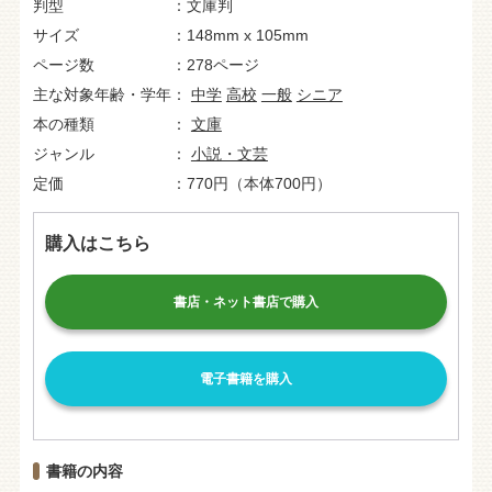
判型
文庫判
サイズ
148mm x 105mm
ページ数
278ページ
主な対象年齢・学年
中学
高校
一般
シニア
本の種類
文庫
ジャンル
小説・文芸
定価
770円（本体700円）
購入はこちら
書店・ネット書店で購入
電子書籍を購入
書籍の内容