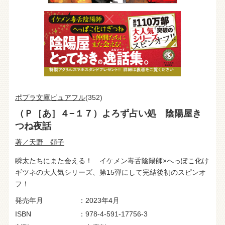
ポプラ文庫ピュアフル
(352)
（Ｐ［あ］４−１７）よろず占い処 陰陽屋き
つね夜話
著／天野 頌子
瞬太たちにまた会える！ イケメン毒舌陰陽師×へっぽこ化け
ギツネの大人気シリーズ、第15弾にして完結後初のスピンオ
フ！
発売年月
2023年4月
ISBN
978-4-591-17756-3