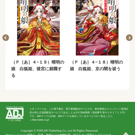
明の
（Ｐ［あ］４−１９）晴明の
（Ｐ［あ］４−１８）晴明の
（
そ
娘 白狐姫、後宮に就職す
娘 白狐姫、京の闇を祓う
占
る
ＡＢＪマークは、この電子書店・電子書籍配信サービスが、著作権者からコンテンツ使用許
諾を得た正規版配信サービスであることを示す登録商標（登録番号 第６０９１７１３号）
です。ABJマークの詳細、ABJマークを掲示しているサービスの一覧はこちら
→
https://aebs.or.jp/
Copyright ©
POPLAR Publishing Co.,Ltd
All Rights Reserved.
当ホームページに掲載の、写真、動画などの無断転載、加工など一切禁止しております。