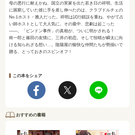
母の悪行に耐えかね、国立の実家を出た若き日の祥明。生活
に困窮していた彼に手を差し伸べたのは、クラブドルチェの
No.1ホスト・雅人だった。祥明は試行錯誤を重ね、やがて占
い師ホストとして大人気に。その最中、悲劇は起こった
――。「ピンドン事件」の真相が、ついに明かされる！
柊一郎と篠田の友情に、三井の初恋。そして恒晴が瞬太に向
ける知られざる想い…。陰陽屋の愉快な仲間たちが勢揃いで
贈る、とっておきのスピンオフ！
この本をシェア
おすすめの書籍