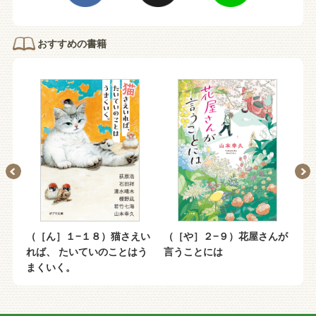
おすすめの書籍
は
（［ん］１−１８）猫さえい
（［や］２−９）花屋さんが
（
れば、 たいていのことはう
言うことには
え
まくいく。