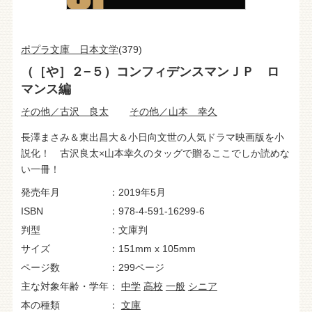
ポプラ文庫 日本文学
(379)
（［や］２−５）コンフィデンスマンＪＰ ロ
マンス編
その他／古沢 良太
その他／山本 幸久
長澤まさみ＆東出昌大＆小日向文世の人気ドラマ映画版を小
説化！ 古沢良太×山本幸久のタッグで贈るここでしか読めな
い一冊！
発売年月
2019年5月
ISBN
978-4-591-16299-6
判型
文庫判
サイズ
151mm x 105mm
ページ数
299ページ
主な対象年齢・学年
中学
高校
一般
シニア
本の種類
文庫