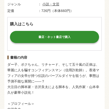
ジャンル
小説・文芸
定価
726円（本体660円）
購入はこちら
書店・ネット書店で購入
書籍の内容
ダー子、ボクちゃん、リチャード、そして五十嵐の正体は、
華麗に人を騙すコンフィデンスマン（信用詐欺師）。香港マ
フィアの女帝が持つ伝説のパープルダイヤを狙うが、事態は
予測不能な展開に――？
大注目の脚本家・古沢良太による脚本を、人気作家・山本幸
久が豪華小説化！
＜プロフィール＞