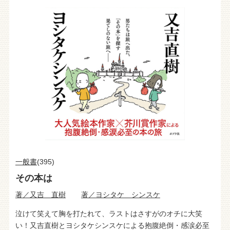
一般書
(395)
その本は
著／又吉 直樹
著／ヨシタケ シンスケ
泣けて笑えて胸を打たれて、ラストはさすがのオチに大笑
い！又吉直樹とヨシタケシンスケによる抱腹絶倒・感涙必至