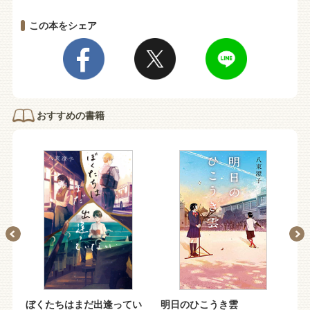
この本をシェア
おすすめの書籍
週
ぼくたちはまだ出逢ってい
明日のひこうき雲
ぼ