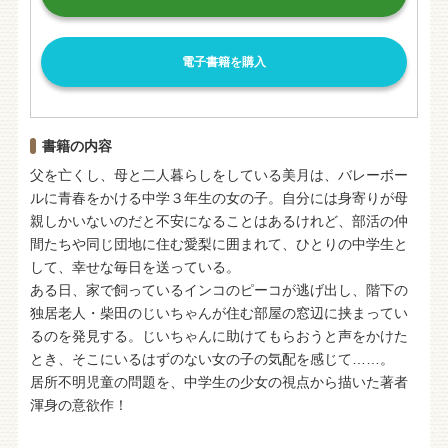
電子書籍を購入
書籍の内容
父を亡くし、母と二人暮らしをしている美月は、バレーボー
ルに青春をかける中学３年生の女の子。自分には身寄りが母
親しかいないのだと不安になることはあるけれど、部活の仲
間たちや同じ団地に住む愛梨に囲まれて、ひとりの中学生と
して、幸せな毎日を送っている。
ある日、家で飼っているインコのピーコが逃げ出し、階下の
独居老人・柴田のじいちゃんが住む部屋の窓辺に挟まってい
るのを発見する。じいちゃんに助けてもらおうと声をかけた
とき、そこにいるはずのない女の子の気配を感じて……。
居所不明児童の問題を、中学生の少女の視点から描いた著者
渾身の意欲作！