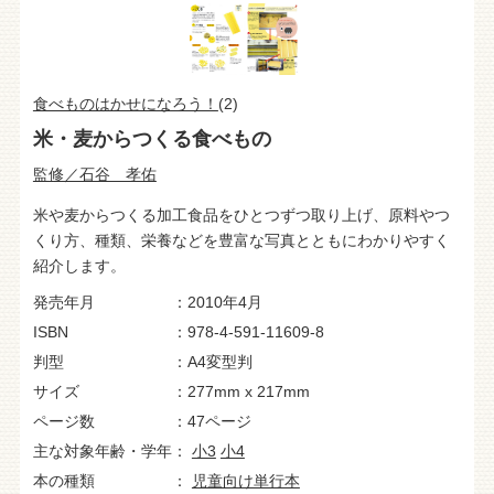
食べものはかせになろう！
(2)
米・麦からつくる食べもの
監修／石谷 孝佑
米や麦からつくる加工食品をひとつずつ取り上げ、原料やつ
くり方、種類、栄養などを豊富な写真とともにわかりやすく
紹介します。
発売年月
2010年4月
ISBN
978-4-591-11609-8
判型
A4変型判
サイズ
277mm x 217mm
ページ数
47ページ
主な対象年齢・学年
小3
小4
本の種類
児童向け単行本