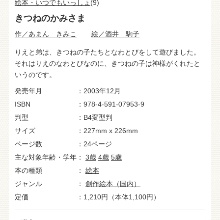
絵本・いつでもいっしょ
(9)
きつねのかみさま
作／あまん きみこ
絵／酒井 駒子
りえと弟は、きつねの子たちとなわとびをして遊びました。
それはりえのなわとびなのに、きつねの子は神様がくれたと
いうのです。
発売年月
2003年12月
ISBN
978-4-591-07953-9
判型
B4変型判
サイズ
227mm x 226mm
ページ数
24ページ
主な対象年齢・学年
3歳
4歳
5歳
本の種類
絵本
ジャンル
創作絵本（国内）
定価
1,210円（本体1,100円）