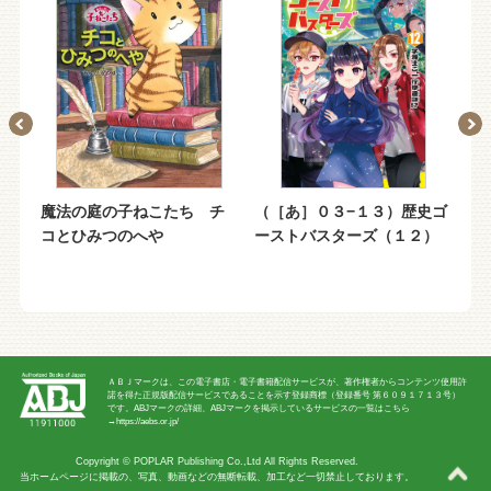
魔法の庭の子ねこたち チ
（［あ］０３−１３）歴史ゴ
ア
コとひみつのへや
ーストバスターズ（１２）
て
の
ＡＢＪマークは、この電子書店・電子書籍配信サービスが、著作権者からコンテンツ使用許
諾を得た正規版配信サービスであることを示す登録商標（登録番号 第６０９１７１３号）
です。ABJマークの詳細、ABJマークを掲示しているサービスの一覧はこちら
→
https://aebs.or.jp/
Copyright ©
POPLAR Publishing Co.,Ltd
All Rights Reserved.
当ホームページに掲載の、写真、動画などの無断転載、加工など一切禁止しております。