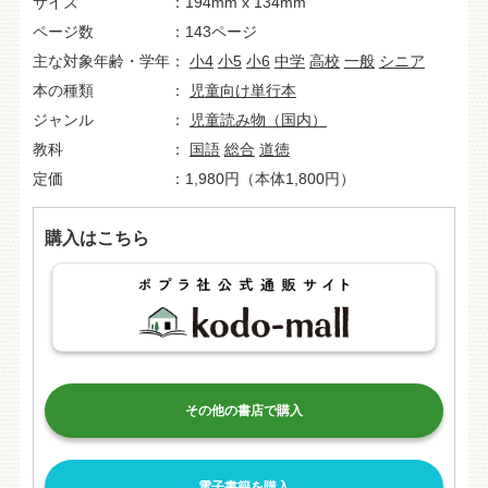
サイズ
194mm x 134mm
ページ数
143ページ
主な対象年齢・学年
小4
小5
小6
中学
高校
一般
シニア
本の種類
児童向け単行本
ジャンル
児童読み物（国内）
教科
国語
総合
道徳
定価
1,980円（本体1,800円）
購入はこちら
その他の書店で購入
電子書籍を購入