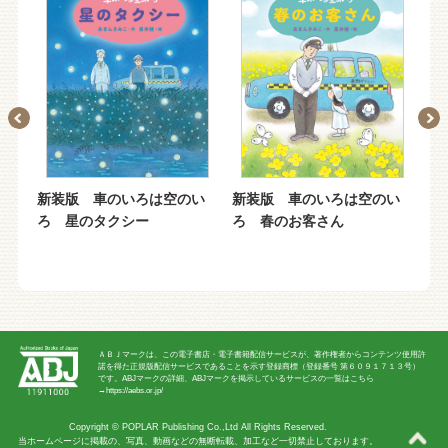
い
新装版 車のいろは空のい
新装版 車のいろは空のい
新
ろ 星のタクシー
ろ 春のお客さん
ろ
ＡＢＪマークは、この電子書店・電子書籍配信サービスが、著作権者からコンテンツ使用許
諾を得た正規版配信サービスであることを示す登録商標（登録番号 第６０９１７１３号）
です。ABJマークの詳細、ABJマークを掲示しているサービスの一覧はこちら
→
https://aebs.or.jp/
Copyright ©
POPLAR Publishing Co.,Ltd
All Rights Reserved.
当ホームページに掲載の、写真、動画などの無断転載、加工など一切禁止しております。