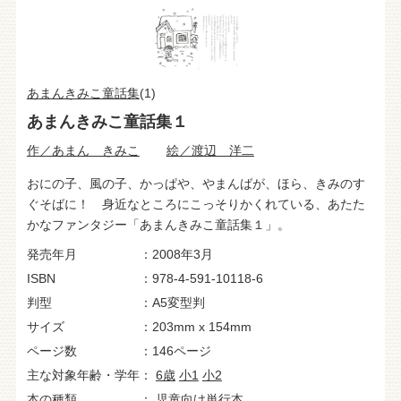
あまんきみこ童話集
(1)
あまんきみこ童話集１
作／あまん きみこ
絵／渡辺 洋二
おにの子、風の子、かっぱや、やまんばが、ほら、きみのす
ぐそばに！ 身近なところにこっそりかくれている、あたた
かなファンタジー「あまんきみこ童話集１」。
発売年月
2008年3月
ISBN
978-4-591-10118-6
判型
A5変型判
サイズ
203mm x 154mm
ページ数
146ページ
主な対象年齢・学年
6歳
小1
小2
本の種類
児童向け単行本