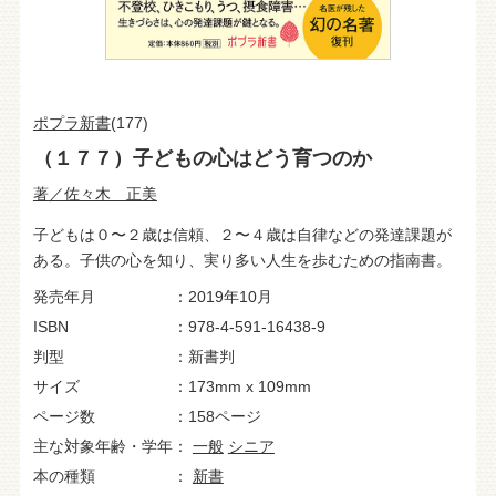
ポプラ新書
(177)
（１７７）子どもの心はどう育つのか
著／佐々木 正美
子どもは０〜２歳は信頼、２〜４歳は自律などの発達課題が
ある。子供の心を知り、実り多い人生を歩むための指南書。
発売年月
2019年10月
ISBN
978-4-591-16438-9
判型
新書判
サイズ
173mm x 109mm
ページ数
158ページ
主な対象年齢・学年
一般
シニア
本の種類
新書