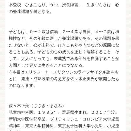
不登校、ひきこもり、うつ、摂食障害……生きづらさは、心
の発達課題が鍵となる。
子どもは、０〜２歳は信頼、２〜４歳は自律、４〜７歳は積
極性など、その年齢に適した発達課題がある。その課題を果
たせないと、心が未熟で、ひきこもりやうつなどの原因にな
ることもある。子どもの心の成長を正しく理解すること、そ
して、大人になっても、未成熟である部分を自覚することが
人間として豊かに生きることにつながる。
※本書はエリック・Ｈ・エリクソンのライフサイクル論をも
とに、発達・成熟段階の考え方を佐々木正美氏が展開したも
のになります。
佐々木正美（ささき・まさみ）
児童精神科医。１９３５年、群馬県生まれ。２０１７年没。
新潟大学医学部卒業。ブリティッシュ・コロンビア大学児童
精神科、東京大学精神科、東京女子医科大学小児科、小児療