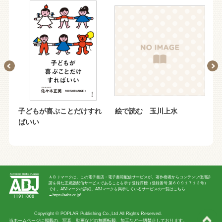
子どもが喜ぶことだけすれ
絵で読む 玉川上水
も
ばいい
ＡＢＪマークは、この電子書店・電子書籍配信サービスが、著作権者からコンテンツ使用許
諾を得た正規版配信サービスであることを示す登録商標（登録番号 第６０９１７１３号）
です。ABJマークの詳細、ABJマークを掲示しているサービスの一覧はこちら
→
https://aebs.or.jp/
Copyright ©
POPLAR Publishing Co.,Ltd
All Rights Reserved.
当ホームページに掲載の、写真、動画などの無断転載、加工など一切禁止しております。