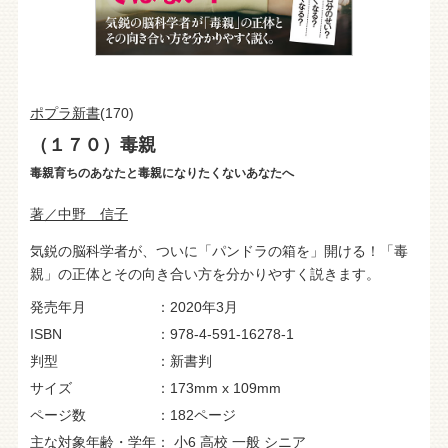
ポプラ新書
(170)
（１７０）毒親
毒親育ちのあなたと毒親になりたくないあなたへ
著／中野 信子
気鋭の脳科学者が、ついに「パンドラの箱を」開ける！「毒
親」の正体とその向き合い方を分かりやすく説きます。
発売年月
2020年3月
ISBN
978-4-591-16278-1
判型
新書判
サイズ
173mm x 109mm
ページ数
182ページ
主な対象年齢・学年
小6
高校
一般
シニア