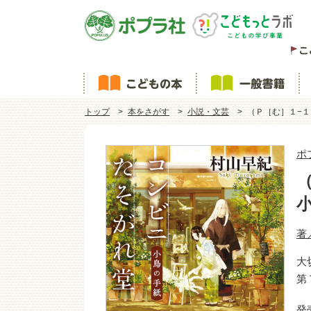
トップ
本をさがす
小説・文芸
（Ｐ［む］１−
ポ
著
大
第
発