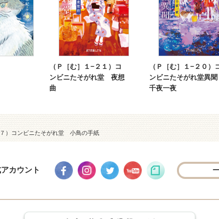
（Ｐ［む］１−２１）コ
（Ｐ［む］１−２０）
ンビニたそがれ堂 夜想
ンビニたそがれ堂異
曲
千夜一夜
１７）コンビニたそがれ堂 小鳥の手紙
式アカウント