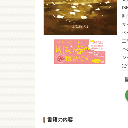
IS
判
サ
ペ
主
本
ジ
定
書籍の内容