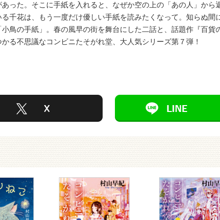
があった。そこに手紙を入れると、なぜか空の上の「あの人」から
いる千花は、もう一度だけ優しい手紙を読みたくなって。知らぬ間
「小鳥の手紙」。春の風早の街を舞台にした二話と、話題作『百貨
つかる不思議なコンビニたそがれ堂、大人気シリーズ第７弾！