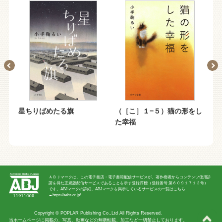
て
星ちりばめたる旗
（［こ］１−５）猫の形をし
（
た幸福
カ
ＡＢＪマークは、この電子書店・電子書籍配信サービスが、著作権者からコンテンツ使用許
諾を得た正規版配信サービスであることを示す登録商標（登録番号 第６０９１７１３号）
です。ABJマークの詳細、ABJマークを掲示しているサービスの一覧はこちら
→
https://aebs.or.jp/
Copyright ©
POPLAR Publishing Co.,Ltd
All Rights Reserved.
当ホームページに掲載の、写真、動画などの無断転載、加工など一切禁止しております。