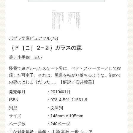
ポプラ文庫ピュアフル
(75)
（Ｐ［こ］２−２）ガラスの森
著／小手鞠 るい
怪我で遠ざかったスケート界に、ペア・スケーターとして復
帰した可南子。それは、坂道を転がり落ちるような、初めて
の恋のはじまりだった…。【解説／石井睦美】
発売年月
2010年1月
ISBN
978-4-591-11561-9
判型
文庫判
サイズ
148mm x 105mm
ページ数
240ページ
主な対象年齢・学年
中学
高校
一般
シニア