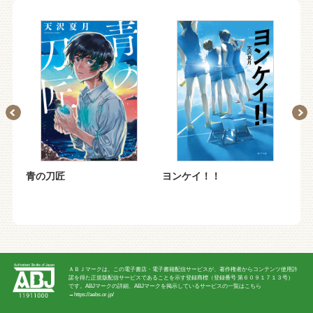
ケ
青の刀匠
ヨンケイ！！
（
娘
守
ＡＢＪマークは、この電子書店・電子書籍配信サービスが、著作権者からコンテンツ使用許
諾を得た正規版配信サービスであることを示す登録商標（登録番号 第６０９１７１３号）
です。ABJマークの詳細、ABJマークを掲示しているサービスの一覧はこちら
→
https://aebs.or.jp/