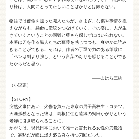
り様は、人間にとって正しいことばかりとは限らない。
物語では使命を担った職人たちが、さまざまな傷や事情を抱
えながらも、懸命に伝統をつなげていく。その姿に、人が生
きていくということの困難と尊さを感じずにはいられない。
本著は刀を作る職人たちの葛藤を感じつつも、爽やかに読み
きることができる。それは、作者の丁寧で力のある筆致に
「ペンは剣より強し」という言葉の灯りを感じることができ
たからだと思う。
――まはら三桃
（小説家）
【STORY】
突然火事にあい、火傷を負った東京の男子高校生・コテツ。
天涯孤独となった彼は、島根に住む遠縁の剱田かがりという
老婦に引き取られることに。
かがりは、現代日本において唯一と言われる女性の刀鍛冶
で、寡黙だが瞳に燃え盛る炎を持つ刀匠だった。