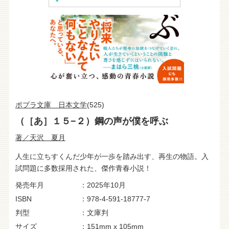
ポプラ文庫 日本文学
(525)
（［あ］１５−２）鋼の声が僕を呼ぶ
著／天沢 夏月
人生に立ちすくんだ少年が一歩を踏み出す、再生の物語。入
試問題に多数採用された、傑作青春小説！
発売年月
2025年10月
ISBN
978-4-591-18777-7
判型
文庫判
サイズ
151mm x 105mm