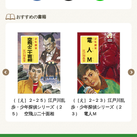
おすすめの書籍
川乱
（［え］２−２５）江戸川乱
（［え］２−２３）江戸川乱
（
２
歩・少年探偵シリーズ（２
歩・少年探偵シリーズ（２
歩
５） 空飛ぶ二十面相
３） 電人Ｍ
２