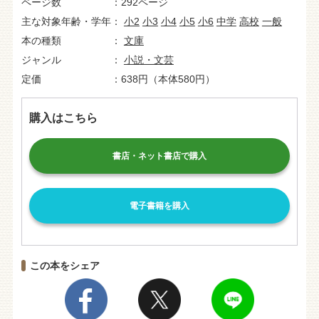
ページ数
292ページ
主な対象年齢・学年
小2
小3
小4
小5
小6
中学
高校
一般
本の種類
文庫
ジャンル
小説・文芸
定価
638円（本体580円）
購入はこちら
書店・ネット書店で購入
電子書籍を購入
この本をシェア