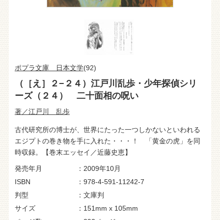
ポプラ文庫 日本文学
(92)
（［え］２−２４）江戸川乱歩・少年探偵シリ
ーズ（２４） 二十面相の呪い
著／江戸川 乱歩
古代研究所の博士が、世界にたった一つしかないといわれる
エジプトの巻き物を手に入れた・・・！ 「黄金の虎」を同
時収録。【巻末エッセイ／近藤史恵】
発売年月
2009年10月
ISBN
978-4-591-11242-7
判型
文庫判
サイズ
151mm x 105mm