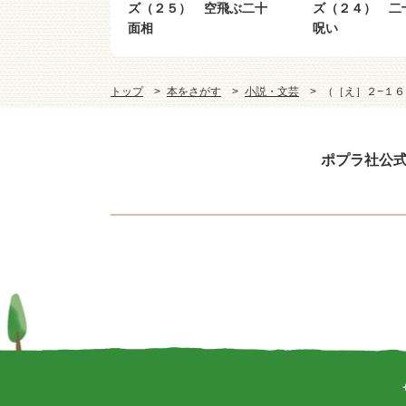
） 黄金の怪獣
ズ（２５） 空飛ぶ二十
ズ（２４） 二
面相
呪い
トップ
本をさがす
小説・文芸
（［え］２−１
ポプラ社公