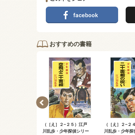
おすすめの書籍
２−２６）江戸
（［え］２−２５）江戸
（［え］２−２
少年探偵シリー
川乱歩・少年探偵シリー
川乱歩・少年探