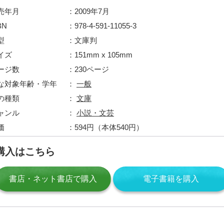
売年月
2009年7月
BN
978-4-591-11055-3
型
文庫判
イズ
151mm x 105mm
ージ数
230ページ
な対象年齢・学年
一般
の種類
文庫
ャンル
小説・文芸
価
594円（本体540円）
購入はこちら
書店・ネット書店で購入
電子書籍を購入