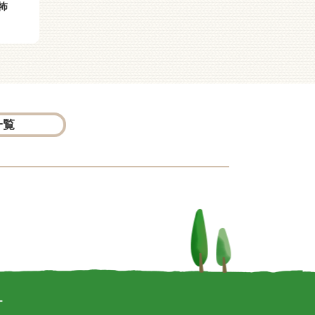
怖
ズ（２１） 鉄人Ｑ
ズ（２０） 塔上の奇術
師
一覧
ー