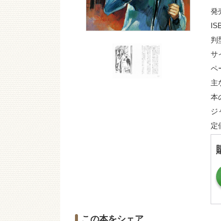
発
IS
判
サ
ペ
主
本
ジ
定
この本をシェア