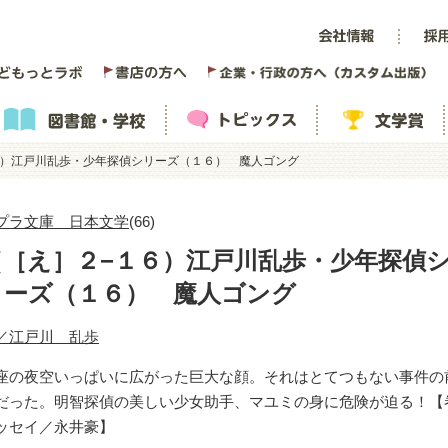
６）江戸川乱歩・少年探偵シリーズ（１６） 魔人ゴング
プラ文庫 日本文学
(66)
（［え］２−１６）江戸川乱歩・少年探偵
リーズ（１６） 魔人ゴング
／江戸川 乱歩
座の夜空いっぱいに広がった巨大な顔。それはとてつもない事件の
だった。明智探偵の美しい少女助手、マユミの身に危険が迫る！【
ッセイ／永井豪】