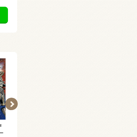
戸
（［え］２−２１）江戸
（［え］２−２０）江戸
ー
川乱歩・少年探偵シリー
川乱歩・少年探偵シリー