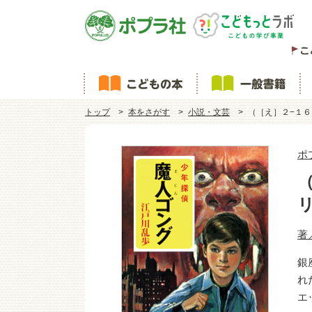
トップ
本をさがす
小説・文芸
（［え］２−１
ポ
著
銀
れ
エ