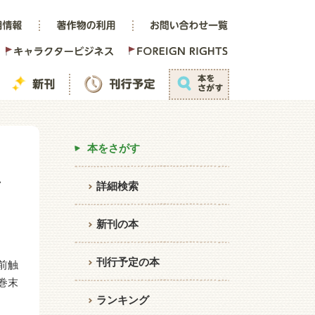
本をさがす
シ
詳細検索
新刊の本
刊行予定の本
前触
巻末
ランキング