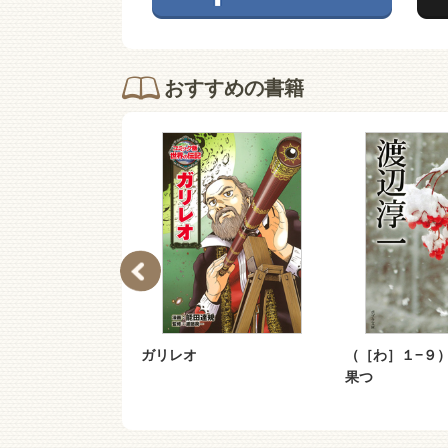
おすすめの書籍
ガリレオ
（［わ］１−９
果つ