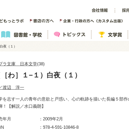
）白夜（１）
プラ文庫 日本文学
(38)
（［わ］１−１）白夜（１）
／渡辺 淳一
学を志す一人の青年の意欲と戸惑い、心の軌跡を描いた長編５部作
弾！【解説／水口義朗】
売年月
2009年2月
BN
978-4-591-10846-8