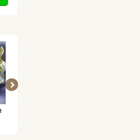
燈
（［わ］１−６）無影燈
（［わ］１−５）白夜
（上）
（５）