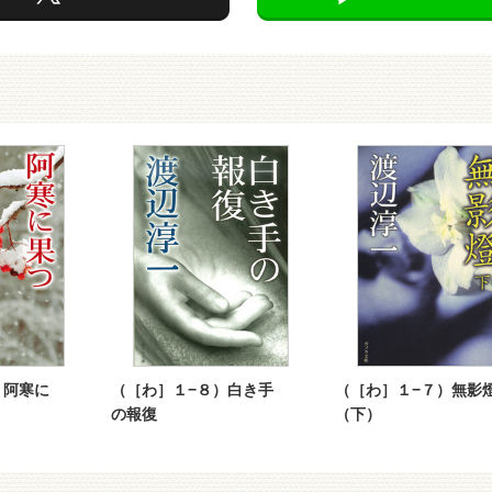
）阿寒に
（［わ］１−８）白き手
（［わ］１−７）無影
の報復
（下）