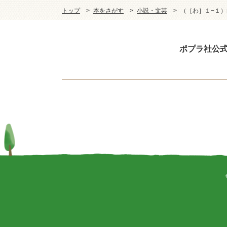
トップ
本をさがす
小説・文芸
（［わ］１−１
ポプラ社公