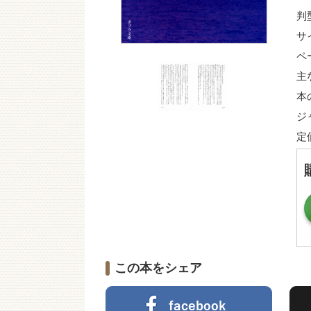
判
サ
ペ
主
本
ジ
定
この本をシェア