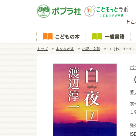
トップ
本をさがす
小説・文芸
（［わ］１−１
ポ
著
医
１
発
IS