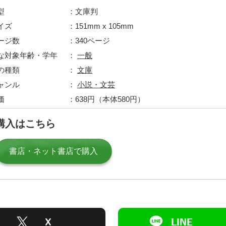
型
文庫判
イズ
151mm x 105mm
ージ数
340ページ
な対象年齢・学年
一般
の種類
文庫
ャンル
小説・文芸
価
638円（本体580円）
購入はこちら
書店・ネット書店で購入