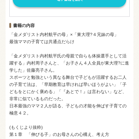
書籍の内容
「金メダリスト内村航平の母」×「東大理?４兄妹の母」
最強ママの子育ては共通点だらけ
「金メダリスト内村航平氏の母親で自らも体操選手として活
躍する」内村周子さんと、「お子さん４人全員が東大理?に進
学した」佐藤亮子さん。
スポーツと勉強という異なる舞台で子どもが活躍するお二人
の子育て法は、「早期教育は早ければ早いほうがよい」「子
どもをとにかく褒める」「『あとで！』は言わない」など、
非常に似ているものだった。
日本最強のママ２人が語る、子どもの才能を伸ばす子育ての
極意４２。
(もくじより抜粋)
第１章 「伸びる子」のお母さんの心構え、考え方