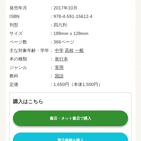
発売年月
2017年10月
ISBN
978-4-591-15612-4
判型
四六判
サイズ
188mm x 128mm
ページ数
366ページ
主な対象年齢・学年
中学
高校
一般
本の種類
単行本
ジャンル
実用
教科
国語
定価
1,650円（本体1,500円）
購入はこちら
書店・ネット書店で購入
電子書籍を購入