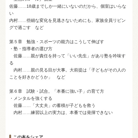
佐藤……18歳までしか一緒にいないのだから、個室はいらな
い
内村……些細な変化を見逃さないためにも、家族全員リビン
グで過ごす など
第５章 勉強・スポーツの能力はこうして伸ばす
・塾・指導者の選び方
佐藤……親が責任を持って「いい先生」があり塾を吟味す
る
内村……親の見る目が大事。大前提は「子どもがその人の
ことを好きかどうか」 など
第６章 試験・試合。「本番に強い子」の育て方
・メンタルを強くする
佐藤……「大丈夫」の蓄積が子どもを救う
内村……練習以上の実力は、本番では発揮できない
この本をシェア