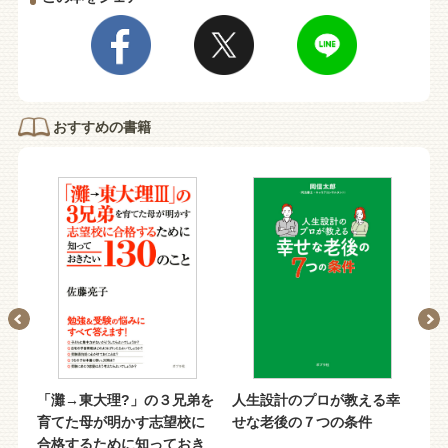
おすすめの書籍
「灘→東大理?」の３兄弟を
人生設計のプロが教える幸
（
法
育てた母が明かす志望校に
せな老後の７つの条件
ら
合格するために知っておき
べ