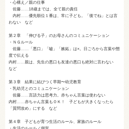
・心構え／親の仕事
佐藤……18歳までは、全て親の責任
内村……優先順位１番は、常に子ども。「後でね」とは言
わない など
第２章 「伸びる子」のお母さんのコミュニケーション
・ＮＧルール
佐藤……「悪口」「嘘」「嫉妬」は×。日ごろから言葉や態
度で伝える
内村……親は、先生の悪口も友達の悪口も絶対に言わない
など
第３章 結果に結びつく早期〜幼児教育
・乳幼児とのコミュニケーション
佐藤……言語力は思考力。赤ちゃん言葉は使わない
内村……赤ちゃん言葉もＯＫ！ 子どもが大きくなったら
「質問攻め」にする など
第４章 子どもが育つ生活のルール、家族のルール
・生活のルール／個室