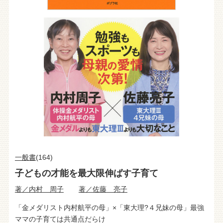
一般書
(164)
子どもの才能を最大限伸ばす子育て
著／内村 周子
著／佐藤 亮子
「金メダリスト内村航平の母」×「東大理?４兄妹の母」最強
ママの子育ては共通点だらけ