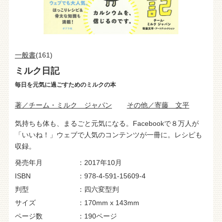
一般書
(161)
ミルク日記
毎日を元気に過ごすためのミルクの本
著／チーム・ミルク ジャパン
その他／寄藤 文平
気持ちも体も、まるごと元気になる。Facebookで８万人が
「いいね！」ウェブで人気のコンテンツが一冊に。レシピも
収録。
発売年月
2017年10月
ISBN
978-4-591-15609-4
判型
四六変型判
サイズ
170mm x 143mm
ページ数
190ページ