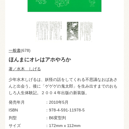
一般書
(678)
ほんまにオレはアホやろか
著／水木 しげる
少年水木しげるは、妖怪の話をしてくれる不思議なおばあさ
んと出会う。後に「ゲゲゲの鬼太郎」を生み出すまでのおも
しろ人生体験記。２００４年出版の新装版。
発売年月
2010年5月
ISBN
978-4-591-11978-5
判型
B6変型判
サイズ
172mm x 112mm