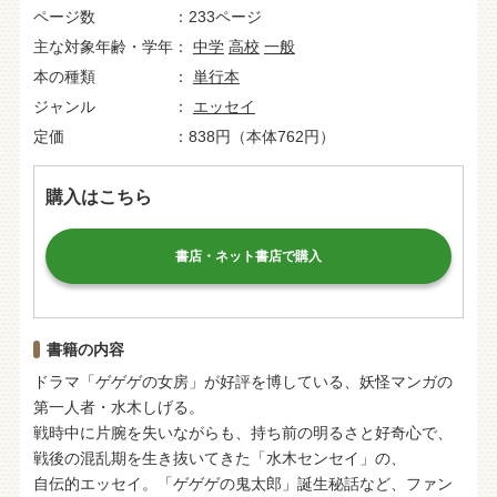
ページ数
233ページ
主な対象年齢・学年
中学
高校
一般
本の種類
単行本
ジャンル
エッセイ
定価
838円（本体762円）
購入はこちら
書店・ネット書店で購入
書籍の内容
ドラマ「ゲゲゲの女房」が好評を博している、妖怪マンガの
第一人者・水木しげる。
戦時中に片腕を失いながらも、持ち前の明るさと好奇心で、
戦後の混乱期を生き抜いてきた「水木センセイ」の、
自伝的エッセイ。「ゲゲゲの鬼太郎」誕生秘話など、ファン